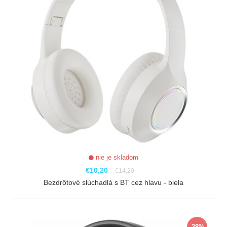
nie je skladom
€10,20
€14,20
Bezdrôtové slúchadlá s BT cez hlavu - biela
ZOBRAZIŤ
-28%