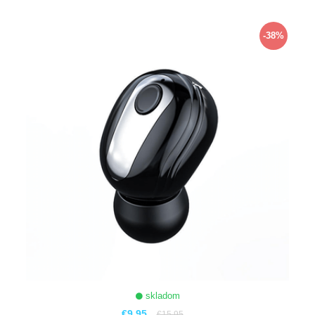
ZOBRAZIŤ
-38%
skladom
€9,95
€15,95