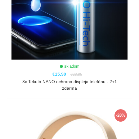
skladom
€15,90
€23,85
3x Tekutá NANO ochrana displeja telefónu - 2+1
zdarma
ZOBRAZIŤ
-28%