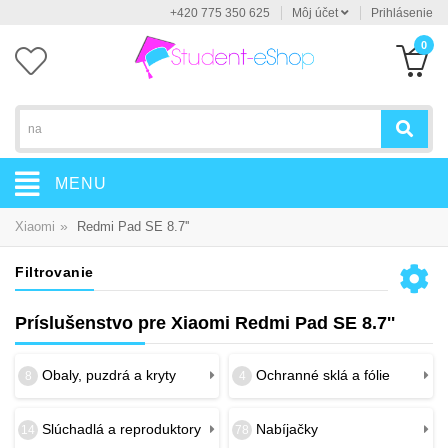
+420 775 350 625
Môj účet
Prihlásenie
0
MENU
»
Xiaomi
Redmi Pad SE 8.7''
Filtrovanie
Príslušenstvo pre Xiaomi Redmi Pad SE 8.7''
Obaly, puzdrá a kryty
Ochranné sklá a fólie
8
4
Slúchadlá a reproduktory
Nabíjačky
14
78