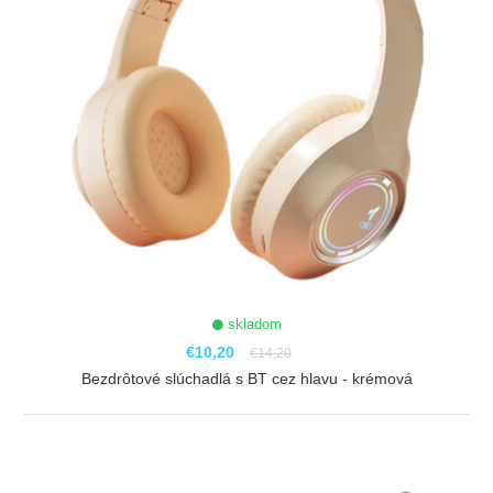
skladom
€10,20
€14,20
Bezdrôtové slúchadlá s BT cez hlavu - krémová
ZOBRAZIŤ