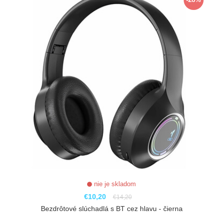
nie je skladom
€10,20
€14,20
Bezdrôtové slúchadlá s BT cez hlavu - čierna