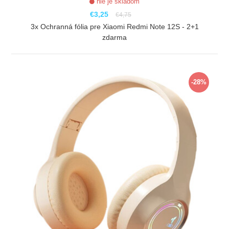
nie je skladom
€3,25
€4,75
3x Ochranná fólia pre Xiaomi Redmi Note 12S - 2+1
zdarma
ZOBRAZIŤ
-28%