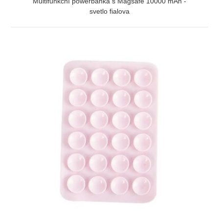
Multifunkční powerbanka s Magsafe 10000 mAh -
svetlo fialova
ZOBRAZIŤ