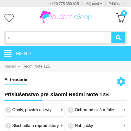
+420 775 350 625
Môj účet
Prihlásenie
0
MENU
»
Xiaomi
Redmi Note 12S
Filtrovanie
Príslušenstvo pre Xiaomi Redmi Note 12S
Obaly, puzdrá a kryty
Ochranné sklá a fólie
19
5
Slúchadlá a reproduktory
Nabíjačky
8
85