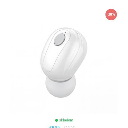
ZOBRAZIŤ
-38%
skladom
€9,95
€15,95