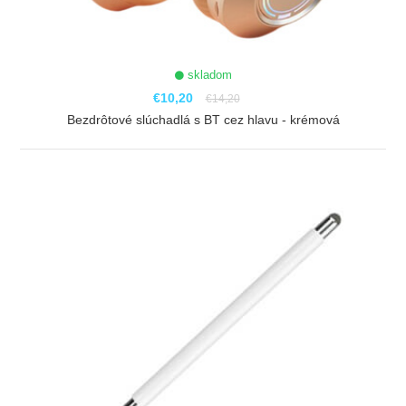
skladom
€10,20
€14,20
Bezdrôtové slúchadlá s BT cez hlavu - krémová
ZOBRAZIŤ