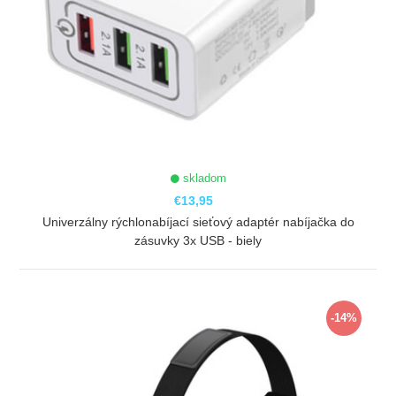
skladom
€13,95
Univerzálny rýchlonabíjací sieťový adaptér nabíjačka do
zásuvky 3x USB - biely
ZOBRAZIŤ
-14%