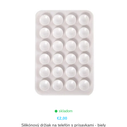
skladom
€2,00
Silikónový držiak na telefón s prísavkami - biely