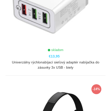
skladom
€13,95
Univerzálny rýchlonabíjací sieťový adaptér nabíjačka do
zásuvky 3x USB - biely
ZOBRAZIŤ
-14%