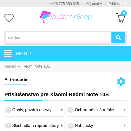
+420 775 350 625
Môj účet
Prihlásenie
0
MENU
»
Xiaomi
Redmi Note 10S
Filtrovanie
Príslušenstvo pre Xiaomi Redmi Note 10S
Obaly, puzdrá a kryty
Ochranné sklá a fólie
21
6
Slúchadlá a reproduktory
Nabíjačky
8
88