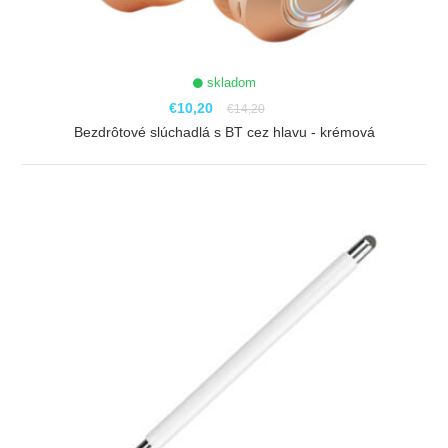
skladom
€10,20
€14,20
Bezdrôtové slúchadlá s BT cez hlavu - krémová
ZOBRAZIŤ