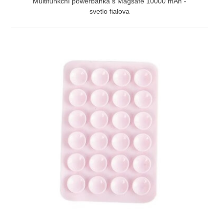
Multifunkční powerbanka s Magsafe 10000 mAh -
svetlo fialova
ZOBRAZIŤ