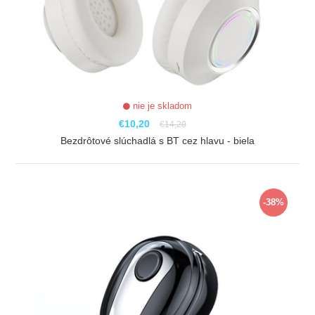
nie je skladom
€10,20
€14,20
Bezdrôtové slúchadlá s BT cez hlavu - biela
ZOBRAZIŤ
-38%