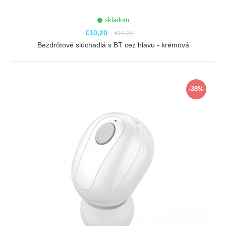
skladom
€10,20
€14,20
Bezdrôtové slúchadlá s BT cez hlavu - krémová
ZOBRAZIŤ
-38%