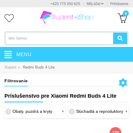
+420 775 350 625
Môj účet
Prihlásenie
0
MENU
»
Xiaomi
Redmi Buds 4 Lite
Filtrovanie
Príslušenstvo pre Xiaomi Redmi Buds 4 Lite
Obaly, puzdrá a kryty
Slúchadlá a reproduktory
4
8
-17%