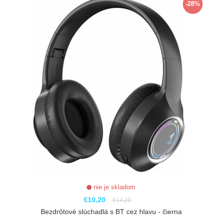
-28%
nie je skladom
€10,20
€14,20
Bezdrôtové slúchadlá s BT cez hlavu - čierna