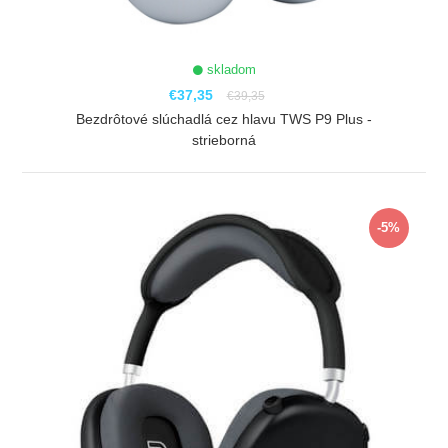
skladom
€37,35
€39,35
Bezdrôtové slúchadlá cez hlavu TWS P9 Plus -
strieborná
ZOBRAZIŤ
-5%