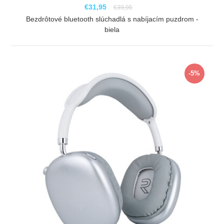
€31,95
€39,95
Bezdrôtové bluetooth slúchadlá s nabíjacím puzdrom -
biela
ZOBRAZIŤ
-5%