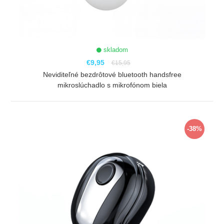
skladom
€9,95
€15,95
Neviditeľné bezdrôtové bluetooth handsfree
mikroslúchadlo s mikrofónom biela
ZOBRAZIŤ
-38%