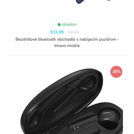
skladom
€31,95
€39,95
Bezdrôtové bluetooth slúchadlá s nabíjacím puzdrom -
tmavo modrá
ZOBRAZIŤ
-20%