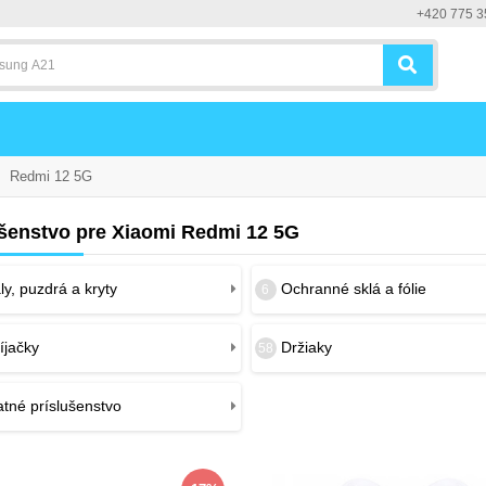
+420 775 3
Redmi 12 5G
ušenstvo pre Xiaomi Redmi 12 5G
y, puzdrá a kryty
Ochranné sklá a fólie
6
íjačky
Držiaky
58
tné príslušenstvo