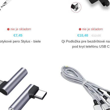
nie je skladom
nie je skladom
€7,45
€10,40
€12,00
otykové pero Stylus - biele
Qi Podložka pre bezdrôtové na
pod kryt telefónu USB C
ZOBRAZIŤ
ZOBRAZIŤ