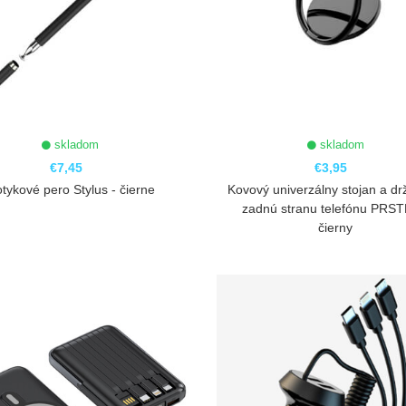
skladom
skladom
€7,45
€3,95
tykové pero Stylus - čierne
Kovový univerzálny stojan a dr
zadnú stranu telefónu PRST
čierny
ZOBRAZIŤ
ZOBRAZIŤ