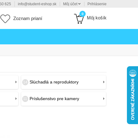
50 625
info@student-eshop.sk
Môj účet
Prihlásenie
0
Môj košík
Zoznam prianí
Slúchadlá a reproduktory
14
Príslušenstvo pre kamery
11