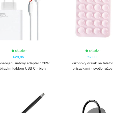
skladom
skladom
€29,95
€2,00
onabíjací sieťový adaptér 120W
Silikónový držiak na telefó
bíjacím káblom USB C - biely
prísavkami - svetlo ružov
ZOBRAZIŤ
ZOBRAZIŤ