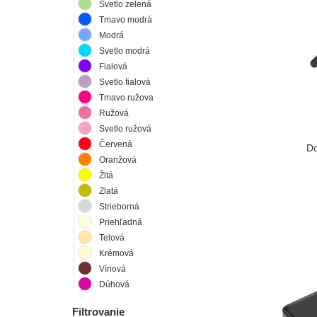
Svetlo zelená
Tmavo modrá
Modrá
Svetlo modrá
Fialová
Svetlo fialová
Tmavo ružova
Ružová
Svetlo ružová
Červená
Do
Oranžová
Žltá
Zlatá
Strieborná
Priehľadná
Telová
Krémová
Vínová
Dúhová
Filtrovanie