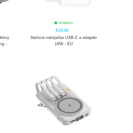
skladom
€15,95
ktory
Sieťová nabíjačka USB-C a adaptér
ng -
18W - EÚ
ZOBRAZIŤ