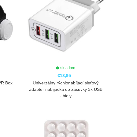
skladom
€13,95
 VR Box
Univerzálny rýchlonabíjací sieťový
adaptér nabíjačka do zásuvky 3x USB
- biely
ZOBRAZIŤ