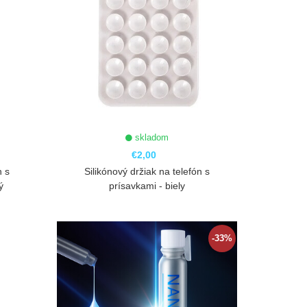
skladom
€2,00
n s
Silikónový držiak na telefón s
ý
prísavkami - biely
ZOBRAZIŤ
-33%