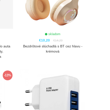
skladom
€10,20
€14,20
do auta
Bezdrôtové slúchadlá s BT cez hlavu -
ty,
krémová
a
ZOBRAZIŤ
-13%