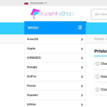
Slovensko
MENU
»
Xiaomi
Amazfit
Apple
Prísl
ARMODD
Obal
4
Google
Nab
GoPro
84
Honor
Osta
48
Huawei
Infinix