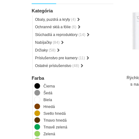
Kategória
Obaly, puzdrá a kryty
(4)
Ochranné sklá a fólie
(6)
Slúchadlá a reproduktory
(14)
Nabíjačky
(84)
Držiaky
(58)
Príslušenstvo pre kamery
(11)
Ostatné príslušenstvo
(48)
Rýchl
Farba
s na
Čierna
Šedá
Biela
Hnedá
Svetlo hnedá
Tmavo hnedá
Tmavě zelená
Zelená