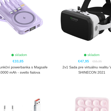
skladom
skladom
€33,85
€47,95
€55,95
funkční powerbanka s Magsafe
2v1 Sada pre virtuálnu realitu
10000 mAh - svetlo fialova
SHINECON 2021
ZOBRAZIŤ
ZOBRAZIŤ