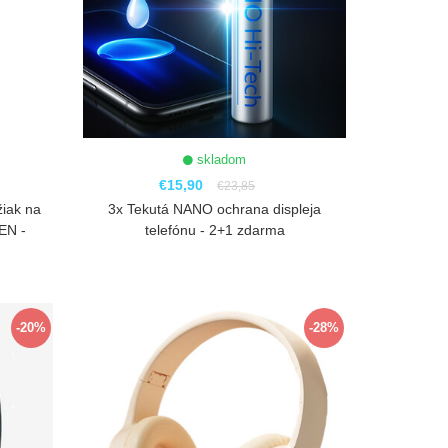
skladom
€15,90
€23,85
žiak na
3x Tekutá NANO ochrana displeja
EN -
telefónu - 2+1 zdarma
ZOBRAZIŤ
-20%
-28%