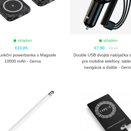
skladom
skladom
€33,85
€7,90
€9,90
funkční powerbanka s Magsafe
Double USB dvojitá nabíjačka 
10000 mAh - čierna
pre mobilné telefóny, table
navigácia a ďalšie - čiern
ZOBRAZIŤ
ZOBRAZIŤ