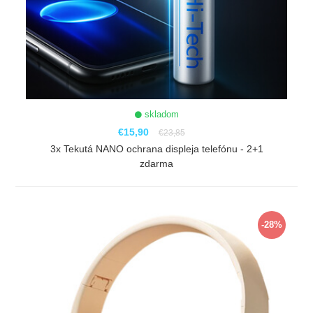
skladom
€15,90
€23,85
3x Tekutá NANO ochrana displeja telefónu - 2+1
zdarma
ZOBRAZIŤ
-28%