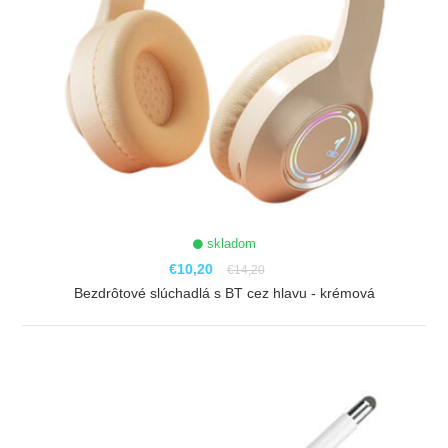
skladom
€10,20
€14,20
Bezdrôtové slúchadlá s BT cez hlavu - krémová
ZOBRAZIŤ