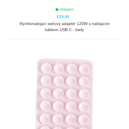
skladom
€29,95
Rýchlonabíjací sieťový adaptér 120W s nabíjacím
káblom USB C - biely
ZOBRAZIŤ