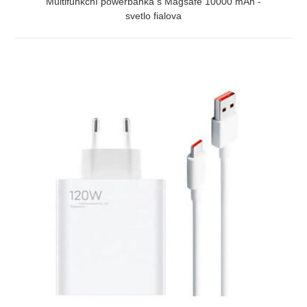
Multifunkční powerbanka s Magsafe 10000 mAh -
svetlo fialova
ZOBRAZIŤ