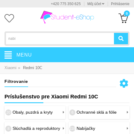
+420 775 350 625
Môj účet
Prihlásenie
0
MENU
»
Xiaomi
Redmi 10C
Filtrovanie
Príslušenstvo pre Xiaomi Redmi 10C
Obaly, puzdrá a kryty
Ochranné sklá a fólie
20
6
Slúchadlá a reproduktory
Nabíjačky
8
118