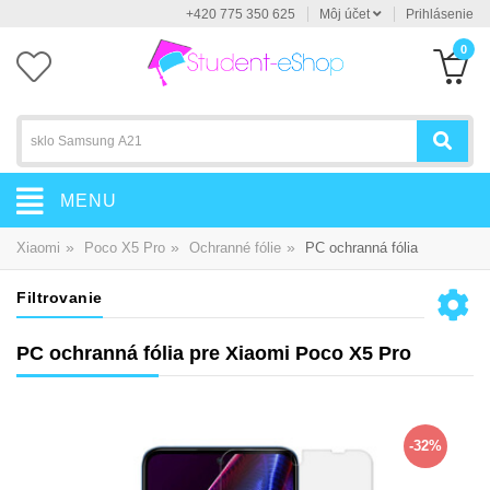
+420 775 350 625
Môj účet
Prihlásenie
0
MENU
»
»
»
Xiaomi
Poco X5 Pro
Ochranné fólie
PC ochranná fólia
Filtrovanie
PC ochranná fólia pre Xiaomi Poco X5 Pro
-32%