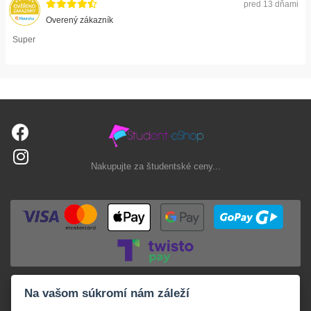
pred 13 dňami
Overený zákazník
Super
Nakupujte za študentské ceny...
Na vašom súkromí nám záleží