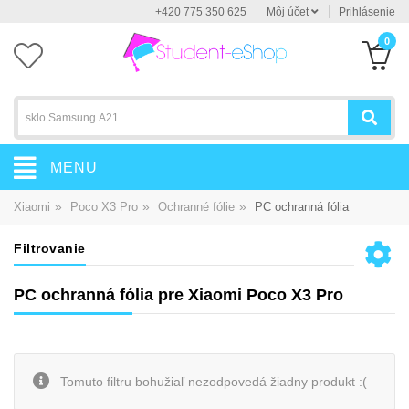
+420 775 350 625
Môj účet
Prihlásenie
0
MENU
»
»
»
Xiaomi
Poco X3 Pro
Ochranné fólie
PC ochranná fólia
Filtrovanie
PC ochranná fólia pre Xiaomi Poco X3 Pro
Tomuto filtru bohužiaľ nezodpovedá žiadny produkt :(