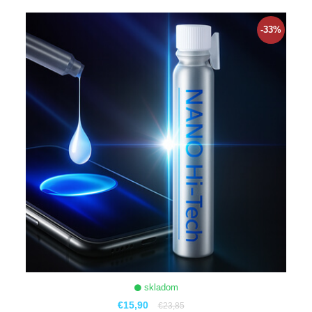
ZOBRAZIŤ
-33%
skladom
€15,90
€23,85