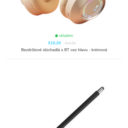
skladom
€10,20
€14,20
Bezdrôtové slúchadlá s BT cez hlavu - krémová
ZOBRAZIŤ