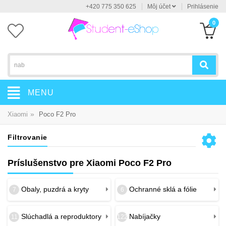
+420 775 350 625
Môj účet
Prihlásenie
0
MENU
»
Xiaomi
Poco F2 Pro
Filtrovanie
Príslušenstvo pre Xiaomi Poco F2 Pro
Obaly, puzdrá a kryty
Ochranné sklá a fólie
7
6
Slúchadlá a reproduktory
Nabíjačky
11
122