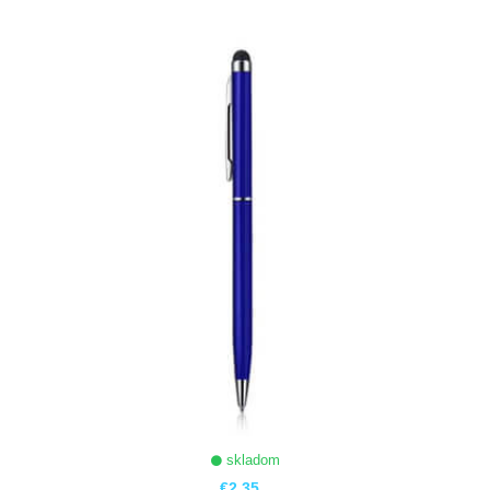
ZOBRAZIŤ
skladom
€2,35