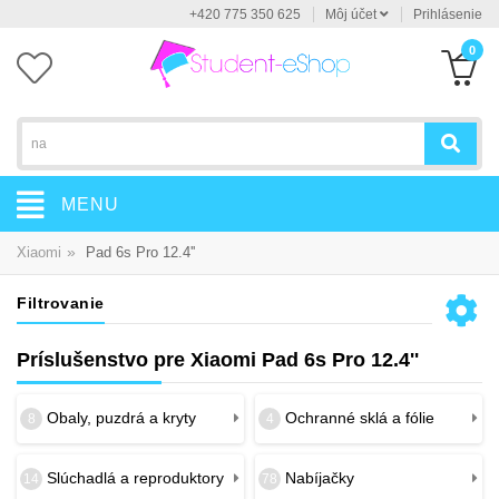
+420 775 350 625
Môj účet
Prihlásenie
0
MENU
»
Xiaomi
Pad 6s Pro 12.4''
Filtrovanie
Príslušenstvo pre Xiaomi Pad 6s Pro 12.4''
Obaly, puzdrá a kryty
Ochranné sklá a fólie
8
4
Slúchadlá a reproduktory
Nabíjačky
14
78