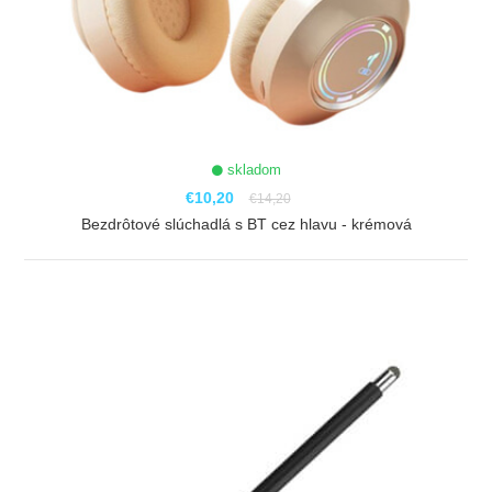
skladom
€10,20
€14,20
Bezdrôtové slúchadlá s BT cez hlavu - krémová
ZOBRAZIŤ