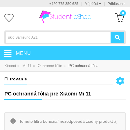
+420 775 350 625
Môj účet
Prihlásenie
0
MENU
»
»
»
Xiaomi
Mi 11
Ochranné fólie
PC ochranná fólia
Filtrovanie
PC ochranná fólia pre Xiaomi Mi 11
Tomuto filtru bohužiaľ nezodpovedá žiadny produkt :(