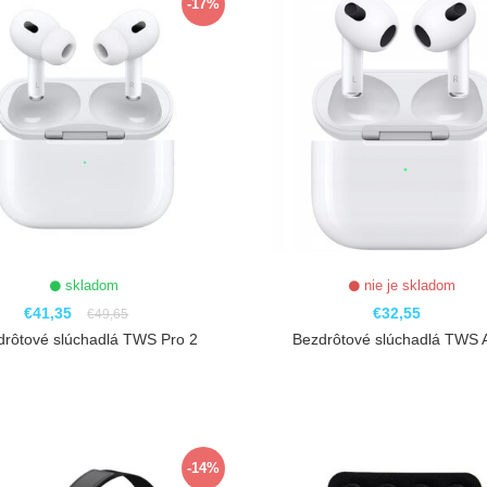
-17%
skladom
nie je skladom
€41,35
€32,55
€49,65
drôtové slúchadlá TWS Pro 2
Bezdrôtové slúchadlá TWS A
ZOBRAZIŤ
ZOBRAZIŤ
-14%