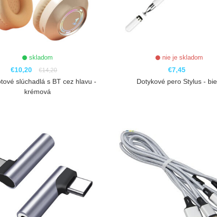
skladom
nie je skladom
€10,20
€7,45
€14,20
tové slúchadlá s BT cez hlavu -
Dotykové pero Stylus - bie
krémová
ZOBRAZIŤ
ZOBRAZIŤ