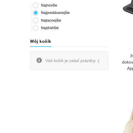
Najnovšie
Najpredávanejšie
Najlacnejšie
Najdrahšie
Môj košík
3
Váš košík je zatiaľ prázdny :(
dokov
App