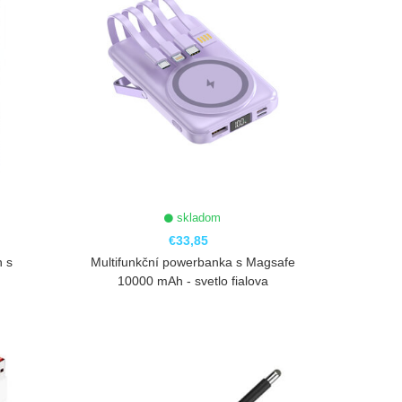
skladom
€33,85
n s
Multifunkční powerbanka s Magsafe
10000 mAh - svetlo fialova
ZOBRAZIŤ