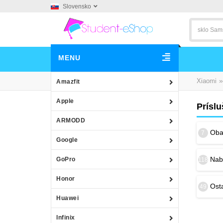
Slovensko
MENU
»
Xiaomi
Amazfit
Apple
Prísl
ARMODD
Obal
7
Google
Nab
GoPro
118
Honor
Osta
49
Huawei
Infinix