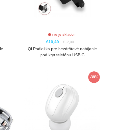
nie je skladom
€10,40
€12,00
le
Qi Podložka pre bezdrôtové nabíjanie
pod kryt telefónu USB C
ZOBRAZIŤ
-38%