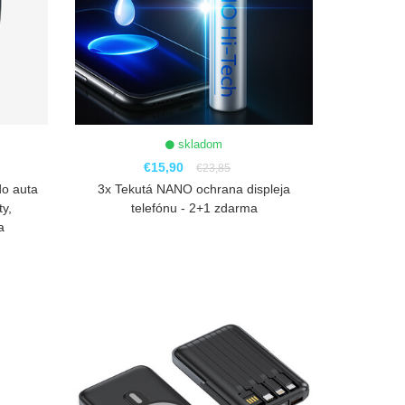
skladom
€15,90
€23,85
do auta
3x Tekutá NANO ochrana displeja
ty,
telefónu - 2+1 zdarma
a
ZOBRAZIŤ