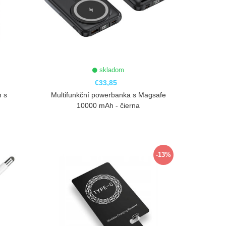
skladom
€33,85
n s
Multifunkční powerbanka s Magsafe
10000 mAh - čierna
ZOBRAZIŤ
-13%