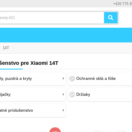
+420 775 3
14T
ušenstvo pre Xiaomi 14T
y, puzdrá a kryty
Ochranné sklá a fólie
2
íjačky
Držiaky
64
tné príslušenstvo