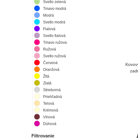
Svetlo zelená
Tmavo modrá
Modrá
Svetlo modrá
Fialová
Svetlo fialová
Tmavo ružova
Ružová
Svetlo ružová
Červená
Kovový
Oranžová
zad
Žltá
Zlatá
Strieborná
Priehľadná
Telová
Krémová
Vínová
Dúhová
Filtrovanie