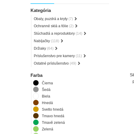
Kategória
Obaly, puzdrá a kryty
(7)
Ochranné sklá a fólie
(2)
Slúchadlá a reproduktory
(14)
Nabíjačky
(118)
Držiaky
(64)
Príslušenstvo pre kamery
(11)
Ostatné príslušenstvo
(49)
Si
Farba
Čierna
Šedá
Biela
Hnedá
Svetlo hnedá
Tmavo hnedá
Tmavě zelená
Zelená