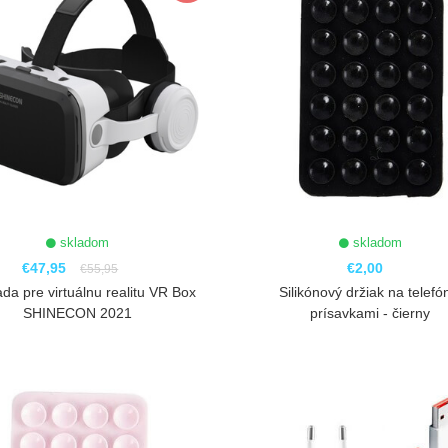
skladom
skladom
€47,95
€2,00
€55,95
da pre virtuálnu realitu VR Box
Silikónový držiak na telefó
SHINECON 2021
prísavkami - čierny
ZOBRAZIŤ
ZOBRAZIŤ