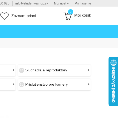
50 625
info@student-eshop.sk
Môj účet
Prihlásenie
0
Môj košík
Zoznam prianí
Slúchadlá a reproduktory
14
Príslušenstvo pre kamery
11