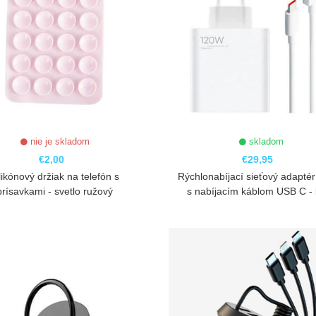
nie je skladom
skladom
€2,00
€29,95
likónový držiak na telefón s
Rýchlonabíjací sieťový adapté
prísavkami - svetlo ružový
s nabíjacím káblom USB C - 
ZOBRAZIŤ
ZOBRAZIŤ