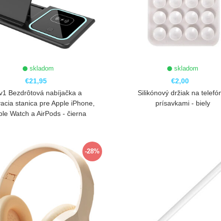
skladom
skladom
€21,95
€2,00
v1 Bezdrôtová nabíjačka a
Silikónový držiak na telefó
acia stanica pre Apple iPhone,
prísavkami - biely
le Watch a AirPods - čierna
ZOBRAZIŤ
ZOBRAZIŤ
-28%