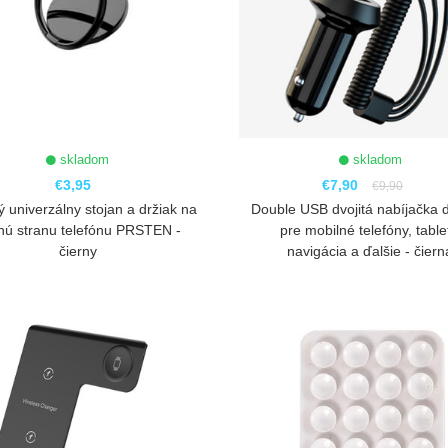
skladom
skladom
€3,95
€7,90
€9,90
 univerzálny stojan a držiak na
Double USB dvojitá nabíjačka 
nú stranu telefónu PRSTEN -
pre mobilné telefóny, table
čierny
navigácia a ďalšie - čiern
ZOBRAZIŤ
ZOBRAZIŤ