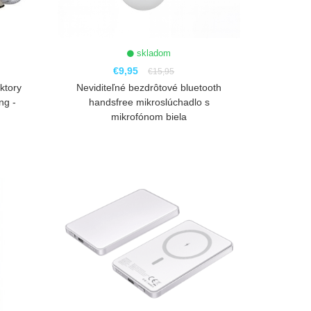
skladom
€9,95
€15,95
ktory
Neviditeľné bezdrôtové bluetooth
ng -
handsfree mikroslúchadlo s
mikrofónom biela
ZOBRAZIŤ