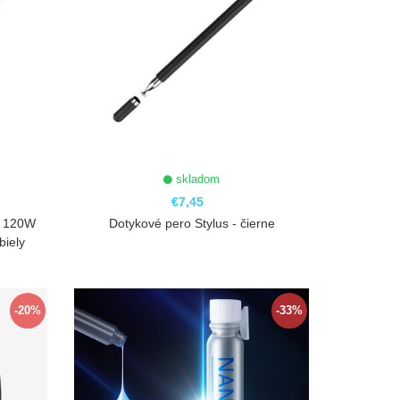
skladom
€7,45
r 120W
Dotykové pero Stylus - čierne
biely
ZOBRAZIŤ
-20%
-33%