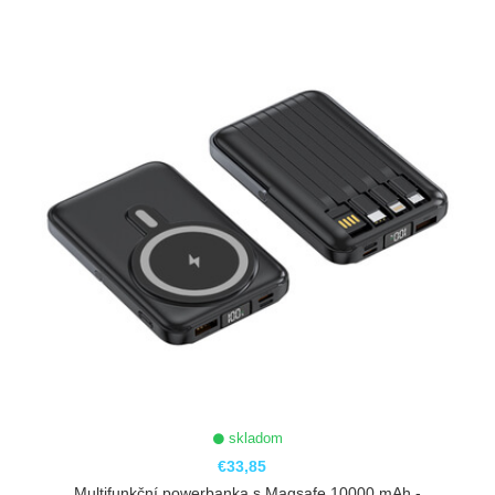
ZOBRAZIŤ
skladom
€33,85
Multifunkční powerbanka s Magsafe 10000 mAh -