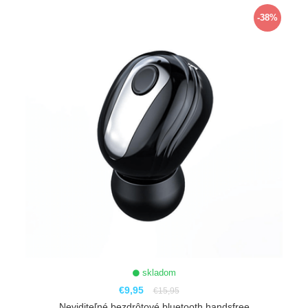
ZOBRAZIŤ
-38%
skladom
€9,95
€15,95
Neviditeľné bezdrôtové bluetooth handsfree