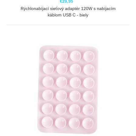
€29,95
Rýchlonabíjací sieťový adaptér 120W s nabíjacím
káblom USB C - biely
ZOBRAZIŤ