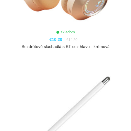
skladom
€10,20
€14,20
Bezdrôtové slúchadlá s BT cez hlavu - krémová
ZOBRAZIŤ