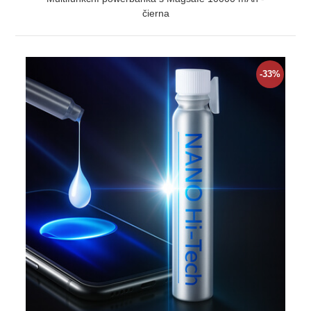
čierna
ZOBRAZIŤ
-33%