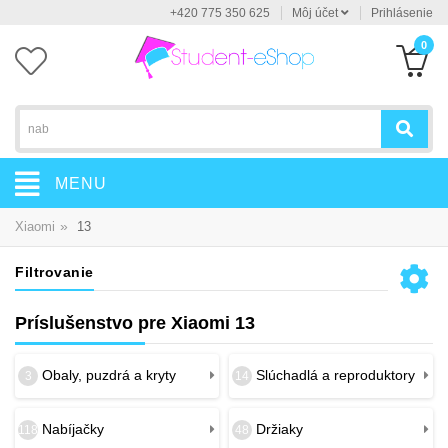
+420 775 350 625
Môj účet
Prihlásenie
0
MENU
»
Xiaomi
13
Filtrovanie
Príslušenstvo pre Xiaomi 13
Obaly, puzdrá a kryty
Slúchadlá a reproduktory
3
14
Nabíjačky
Držiaky
118
48