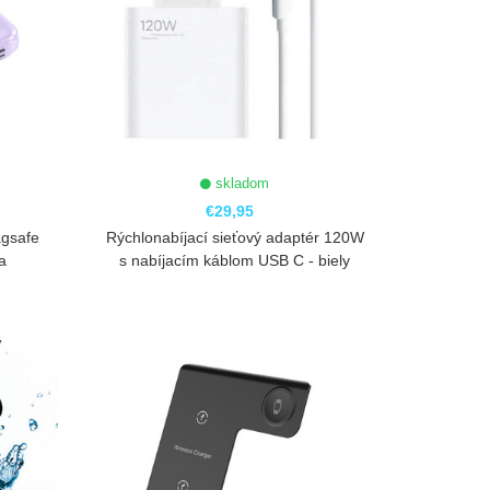
skladom
€29,95
agsafe
Rýchlonabíjací sieťový adaptér 120W
a
s nabíjacím káblom USB C - biely
ZOBRAZIŤ