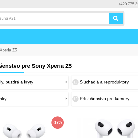
+420 775 3
Xperia Z5
ušenstvo pre Sony Xperia Z5
y, puzdrá a kryty
Slúchadlá a reproduktory
11
iaky
Príslušenstvo pre kamery
12
-17%