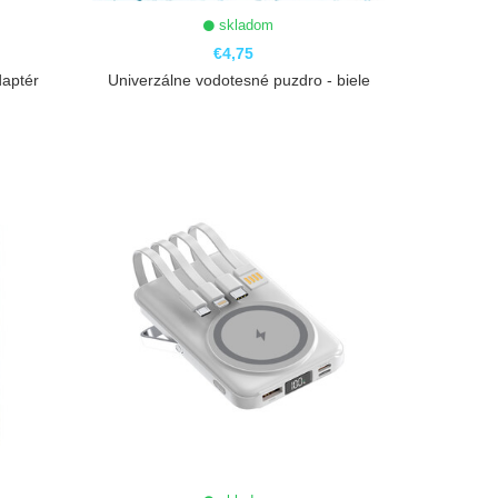
skladom
€4,75
daptér
Univerzálne vodotesné puzdro - biele
ZOBRAZIŤ