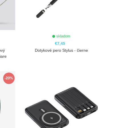
skladom
€7,45
ový
Dotykové pero Stylus - čierne
iare
ZOBRAZIŤ
-20%