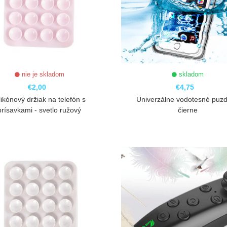
nie je skladom
skladom
€2,00
€4,75
likónový držiak na telefón s
Univerzálne vodotesné puzd
prísavkami - svetlo ružový
čierne
ZOBRAZIŤ
ZOBRAZIŤ