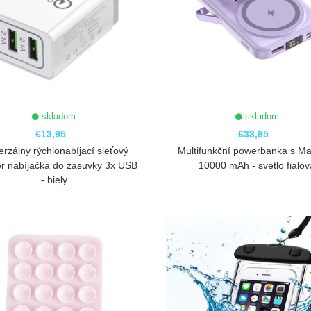
skladom
skladom
€13,95
€33,85
erzálny rýchlonabíjací sieťový
Multifunkční powerbanka s M
r nabíjačka do zásuvky 3x USB
10000 mAh - svetlo fialov
- biely
ZOBRAZIŤ
ZOBRAZIŤ