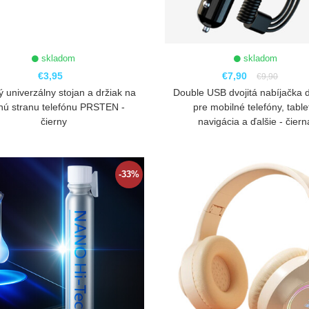
skladom
skladom
€3,95
€7,90
€9,90
 univerzálny stojan a držiak na
Double USB dvojitá nabíjačka 
nú stranu telefónu PRSTEN -
pre mobilné telefóny, table
čierny
navigácia a ďalšie - čiern
ZOBRAZIŤ
ZOBRAZIŤ
-33%