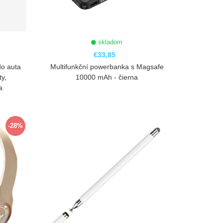
skladom
€33,85
do auta
Multifunkční powerbanka s Magsafe
ty,
10000 mAh - čierna
a
ZOBRAZIŤ
-28%