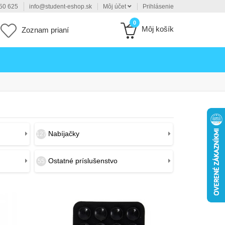
50 625
info@student-eshop.sk
Môj účet
Prihlásenie
0
Môj košík
Zoznam prianí
Nabíjačky
127
Ostatné príslušenstvo
55