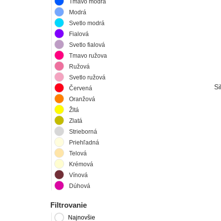
Tmavo modrá
Modrá
Svetlo modrá
Fialová
Svetlo fialová
Tmavo ružova
Ružová
Svetlo ružová
Si
Červená
Oranžová
Žltá
Zlatá
Strieborná
Priehľadná
Telová
Krémová
Vínová
Dúhová
Filtrovanie
Najnovšie