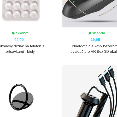
skladom
skladom
€2,00
€9,95
likónový držiak na telefón s
Bluetooth diaľkový bezdrôt
prísavkami - biely
ovládač pre VR Box 3D okul
ZOBRAZIŤ
ZOBRAZIŤ