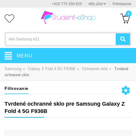
+420 775 350 625
Môj účet
Prihlásenie
0
MENU
»
»
»
Samsung
Galaxy Z Fold 4 5G F936B
Ochranné sklá
Tvrdené
ochranné sklo
Filtrovanie
Tvrdené ochranné sklo pre Samsung Galaxy Z
Fold 4 5G F936B