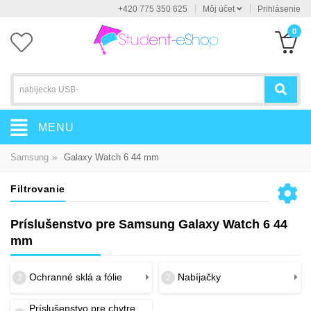
+420 775 350 625
Môj účet
Prihlásenie
0
MENU
»
Samsung
Galaxy Watch 6 44 mm
Filtrovanie
Príslušenstvo pre Samsung Galaxy Watch 6 44
mm
Ochranné sklá a fólie
Nabíjačky
2
2
Príslušenstvo pre chytre