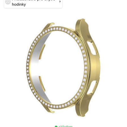
22
hodinky
skladom