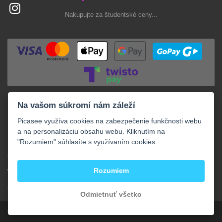
Nakupujte za študentské ceny...
Na vašom súkromí nám záleží
Picasee využíva cookies na zabezpečenie funkčnosti webu
a na personalizáciu obsahu webu. Kliknutím na
"Rozumiem" súhlasíte s využívaním cookies.
+
NAKUPOVANIE
+
Rozumiem
VAŠE OBJEDNÁVKY
+
KONTAKTY
Odmietnuť všetko
Copyright © 2013 - 2026 Student-eShop.sk