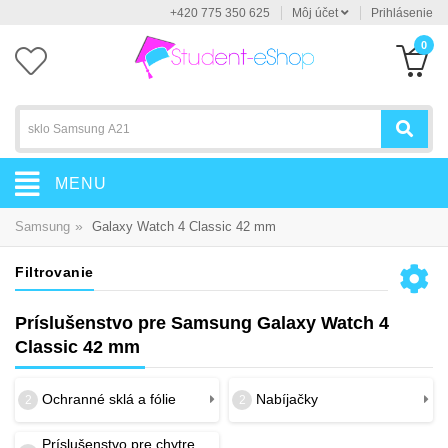
+420 775 350 625
Môj účet
Prihlásenie
0
MENU
»
Samsung
Galaxy Watch 4 Classic 42 mm
Filtrovanie
Príslušenstvo pre Samsung Galaxy Watch 4
Classic 42 mm
Ochranné sklá a fólie
Nabíjačky
2
2
Príslušenstvo pre chytre