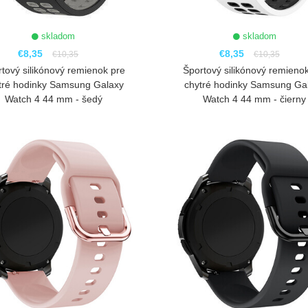
skladom
skladom
€8,35
€8,35
€10,35
€10,35
tový silikónový remienok pre
Športový silikónový remieno
tré hodinky Samsung Galaxy
chytré hodinky Samsung Ga
Watch 4 44 mm - šedý
Watch 4 44 mm - čierny
ZOBRAZIŤ
ZOBRAZIŤ