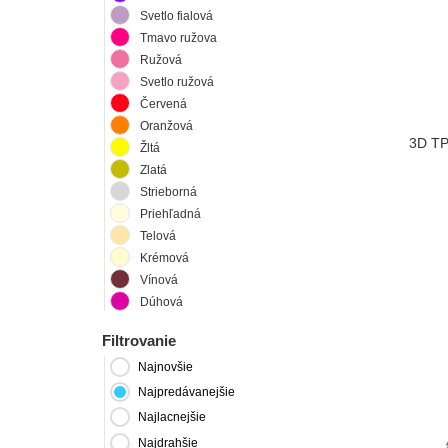
Svetlo fialová
Tmavo ružova
Ružová
Svetlo ružová
Červená
Oranžová
3D TP
Žltá
Zlatá
Strieborná
Priehľadná
Telová
Krémová
Vínová
Dúhová
Filtrovanie
Najnovšie
Najpredávanejšie
Najlacnejšie
Najdrahšie