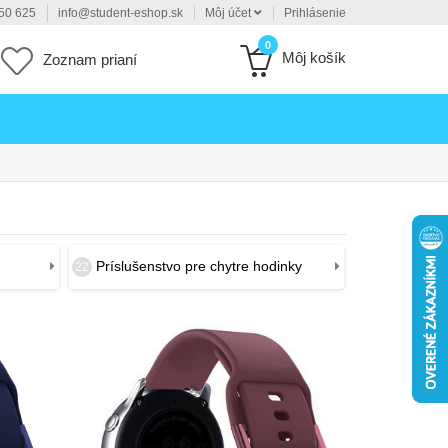
50 625
info@student-eshop.sk
Môj účet
Prihlásenie
0
Môj košík
Zoznam prianí
Príslušenstvo pre chytre hodinky
22