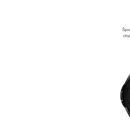
Špor
chy