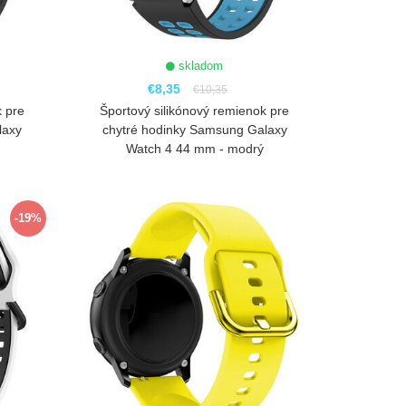
skladom
€8,35
€10,35
k pre
Športový silikónový remienok pre
laxy
chytré hodinky Samsung Galaxy
Watch 4 44 mm - modrý
ZOBRAZIŤ
-19%