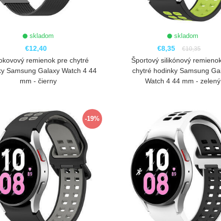
skladom
skladom
€12,40
€8,35
€10,35
okovový remienok pre chytré
Športový silikónový remieno
ky Samsung Galaxy Watch 4 44
chytré hodinky Samsung Ga
mm - čierny
Watch 4 44 mm - zelený
ZOBRAZIŤ
ZOBRAZIŤ
-19%