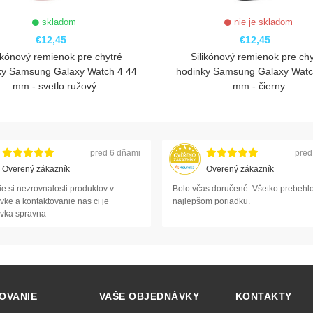
skladom
nie je skladom
€12,45
€12,45
likónový remienok pre chytré
Silikónový remienok pre chy
ky Samsung Galaxy Watch 4 44
hodinky Samsung Galaxy Watc
mm - svetlo ružový
mm - čierny
ZOBRAZIŤ
ZOBRAZIŤ
pred 6 dňami
pred
Overený zákazník
Overený zákazník
e si nezrovnalosti produktov v
Bolo včas doručené. Všetko prebehlo
ke a kontaktovanie nas ci je
najlepšom poriadku.
vka spravna
OVANIE
VAŠE OBJEDNÁVKY
KONTAKTY