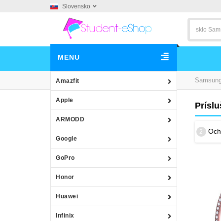
Slovensko
MENU
Samsun
Amazfit
Apple
Prísl
ARMODD
Ochr
2
Google
GoPro
Honor
Huawei
Infinix