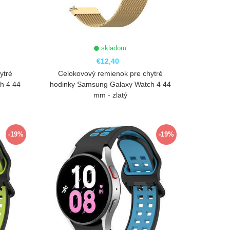
skladom
€12,40
ytré
Celokovový remienok pre chytré
h 4 44
hodinky Samsung Galaxy Watch 4 44
mm - zlatý
ZOBRAZIŤ
-19%
-19%