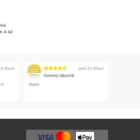
tré
h 4 44
 9 dňami
pred 13 dňami
Overený zákazník
 v
Super