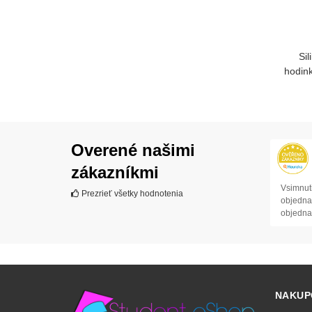
Si
hodin
Overené našimi
zákazníkmi
Vsimnuti
Prezrieť všetky hodnotenia
objednav
objedna
NAKUP