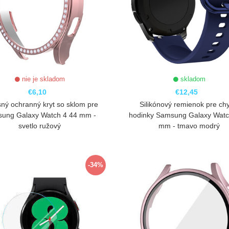
nie je skladom
skladom
€6,10
€12,45
ný ochranný kryt so sklom pre
Silikónový remienok pre chy
ung Galaxy Watch 4 44 mm -
hodinky Samsung Galaxy Watc
svetlo ružový
mm - tmavo modrý
ZOBRAZIŤ
ZOBRAZIŤ
-34%