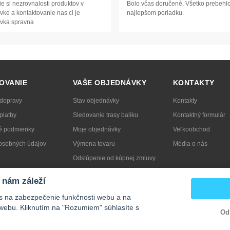
e si nezrovnalosti produktov v
Bolo včas doručené. Všetko prebehlo
ke a kontaktovanie nas ci je
najlepšom poriadku.
vka spravna
OVANIE
VAŠE OBJEDNÁVKY
KONTAKTY
 dopravy
Stav objednávky
Kontakty
platby
Sledovanie trasy balíku
Kontaktný formulár
 podmienky
Moje objednávky
Veľkoobchod
osobných údajov
Výmena tovaru
Média o nás
Odstúpenie od kúpnej zmluvy
ť obal
Reklamácia
 nám záleží
s na zabezpečenie funkčnosti webu a na
webu. Kliknutím na "Rozumiem" súhlasíte s
Od