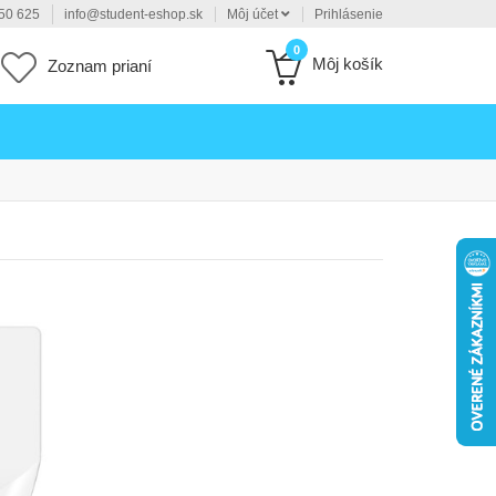
50 625
info@student-eshop.sk
Môj účet
Prihlásenie
0
Môj košík
Zoznam prianí