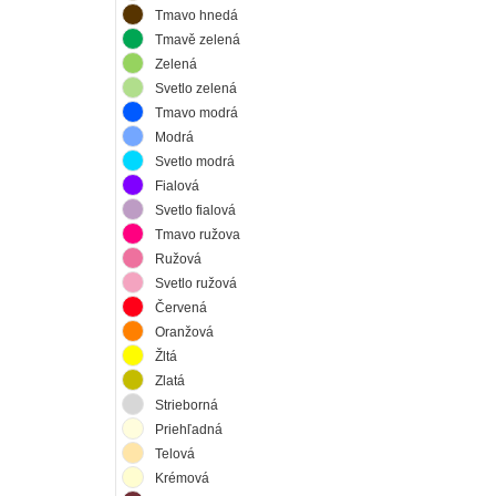
Tmavo hnedá
Tmavě zelená
Zelená
Svetlo zelená
Tmavo modrá
Modrá
Svetlo modrá
Fialová
Svetlo fialová
Tmavo ružova
Ružová
Svetlo ružová
Červená
Oranžová
Žltá
Zlatá
Strieborná
Priehľadná
Telová
Krémová