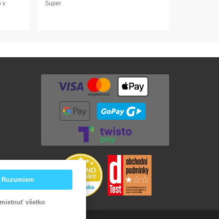
 v
Super
Rozumiem
mietnuť všetko