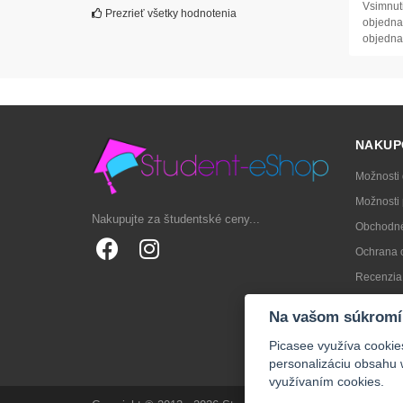
Vsimnuti
Prezrieť všetky hodnotenia
objednav
objedna
NAKUP
Možnosti
Možnosti 
Nakupujte za študentské ceny...
Obchodné
Ochrana 
Recenzia
Ako vybra
Na vašom súkromí
FAQs
Picasee využíva cookie
personalizáciu obsahu 
využívaním cookies.