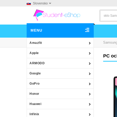
Slovensko
MENU
Samsun
Amazfit
Apple
PC oc
ARMODD
Google
GoPro
Honor
Huawei
Infinix