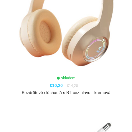
skladom
€10,20
€14,20
Bezdrôtové slúchadlá s BT cez hlavu - krémová
ZOBRAZIŤ