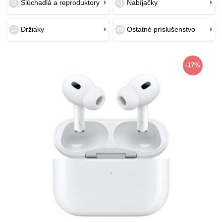
Slúchadlá a reproduktory
Nabíjačky
11
81
Držiaky
Ostatné príslušenstvo
14
49
-17%