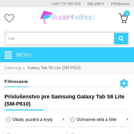
+420 775 350 625
Môj účet
Prihlásenie
0
MENU
»
Samsung
Galaxy Tab S6 Lite (SM-P610)
Filtrovanie
Príslušenstvo pre Samsung Galaxy Tab S6 Lite
(SM-P610)
Obaly, puzdrá a kryty
Ochranné sklá a fólie
5
5