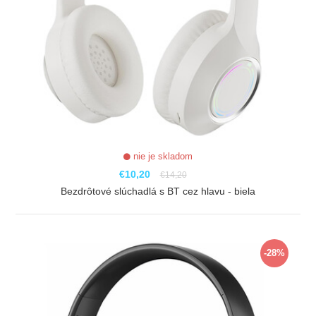
nie je skladom
€10,20
€14,20
Bezdrôtové slúchadlá s BT cez hlavu - biela
ZOBRAZIŤ
-28%