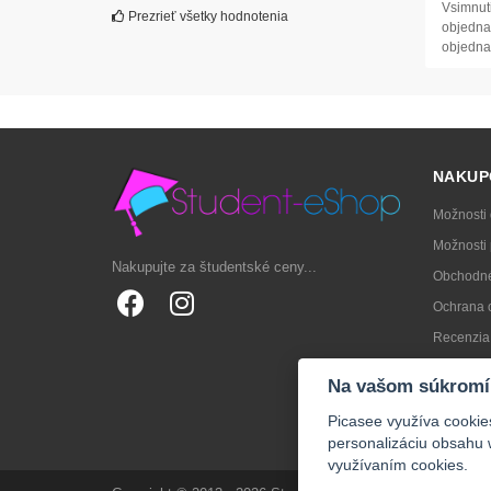
Vsimnuti
Prezrieť všetky hodnotenia
objednav
objedna
NAKUP
Možnosti
Možnosti 
Nakupujte za študentské ceny...
Obchodné
Ochrana 
Recenzia
Ako vybra
Na vašom súkromí
FAQs
Picasee využíva cookie
personalizáciu obsahu 
využívaním cookies.