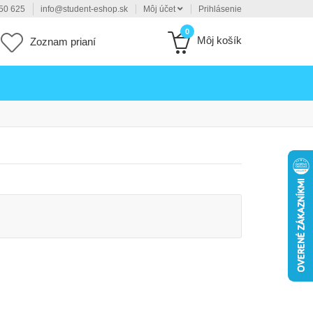
50 625
info@student-eshop.sk
Môj účet
Prihlásenie
0
Môj košík
Zoznam prianí