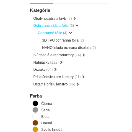
Kategória
Obaly, puzdrá a kryty
(7)
Ochranné sklá a fólie
(2)
Ochranné fólie
(4)
3D TPU ochranná fólia
(2)
NANO tekutá ochrana displeja
(2)
Slúchadlá a reproduktory
(14)
Nabíjačky
(122)
Držiaky
(64)
Príslušenstvo pre kamery
(11)
Ostatné príslušenstvo
(46)
Farba
Čierna
Šedá
Biela
Hnedá
Svetlo hnedá