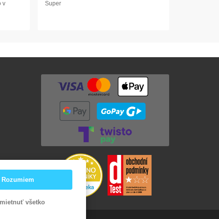
 v
Super
Rozumiem
mietnuť všetko