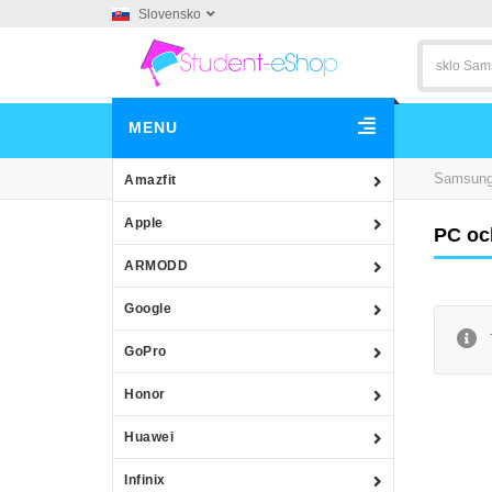
Slovensko
MENU
Samsun
Amazfit
Apple
PC oc
ARMODD
Google
GoPro
Honor
Huawei
Infinix