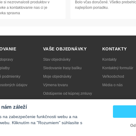
e si nezrovnalosti produktov v
Bolo včas doručené. Všetko prebehlo
ke a kontaktovanie nas ci je
najlepšom poriadku.
vka spravna
OVANIE
VAŠE OBJEDNÁVKY
KONTAKTY
 dopravy
Stav objednávky
Kontakty
platby
Sledovanie trasy balíku
Kontaktný formulár
 podmienky
Moje objednávky
Veľkoobchod
osobných údajov
Výmena tovaru
Média o nás
Odstúpenie od kúpnej zmluvy
ť obal
Reklamácia
 nám záleží
s na zabezpečenie funkčnosti webu a na
webu. Kliknutím na "Rozumiem" súhlasíte s
Od