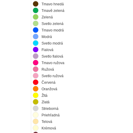
Tmavo hnedá
Tmavě zelená
Zelená
Svetlo zelená
Tmavo modrá
Modrá
Svetlo modrá
Fialová
Svetlo fialová
Tmavo ružova
Ružová
Svetlo ružová
Červená
Oranžová
Žltá
Zlatá
Strieborná
Priehľadná
Telová
Krémová