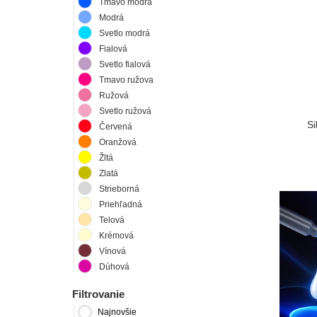
Tmavo modrá
Modrá
Svetlo modrá
Fialová
Svetlo fialová
Tmavo ružova
Ružová
Svetlo ružová
Si
Červená
Oranžová
Žltá
Zlatá
Strieborná
Priehľadná
Telová
Krémová
Vínová
Dúhová
Filtrovanie
Najnovšie