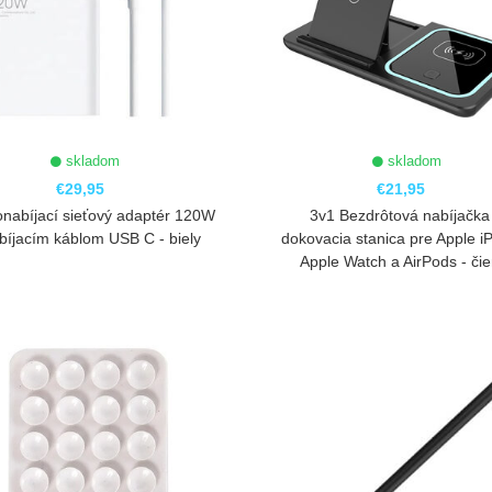
skladom
skladom
€29,95
€21,95
onabíjací sieťový adaptér 120W
3v1 Bezdrôtová nabíjačka
bíjacím káblom USB C - biely
dokovacia stanica pre Apple i
Apple Watch a AirPods - či
ZOBRAZIŤ
ZOBRAZIŤ