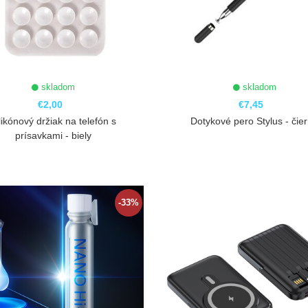
skladom
skladom
€2,00
€7,45
likónový držiak na telefón s
Dotykové pero Stylus - čie
prísavkami - biely
ZOBRAZIŤ
ZOBRAZIŤ
-33%