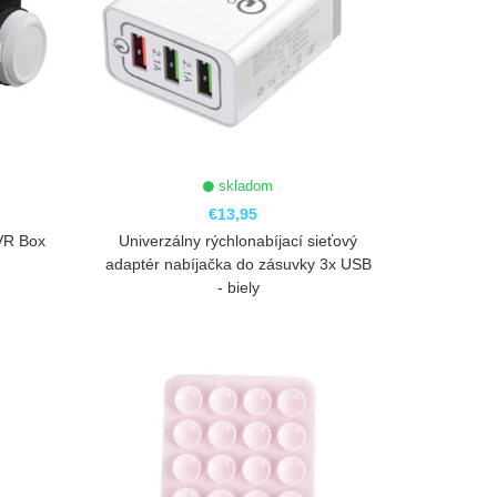
skladom
€13,95
 VR Box
Univerzálny rýchlonabíjací sieťový
adaptér nabíjačka do zásuvky 3x USB
- biely
ZOBRAZIŤ