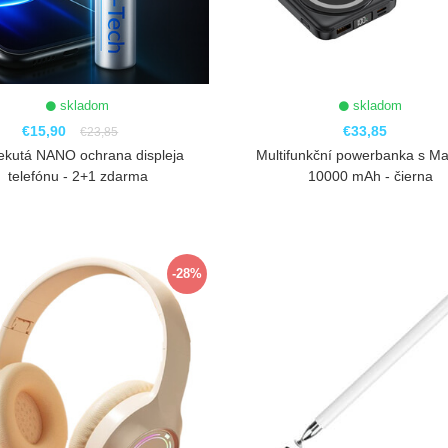
skladom
skladom
€15,90
€33,85
€23,85
ekutá NANO ochrana displeja
Multifunkční powerbanka s M
telefónu - 2+1 zdarma
10000 mAh - čierna
ZOBRAZIŤ
ZOBRAZIŤ
-28%