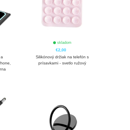
skladom
€2,00
 a
Silikónový držiak na telefón s
Phone,
prísavkami - svetlo ružový
erna
ZOBRAZIŤ