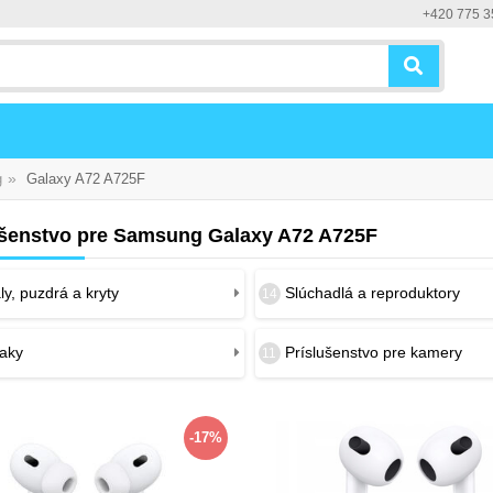
+420 775 3
»
g
Galaxy A72 A725F
ušenstvo pre Samsung Galaxy A72 A725F
y, puzdrá a kryty
Slúchadlá a reproduktory
14
iaky
Príslušenstvo pre kamery
11
-17%