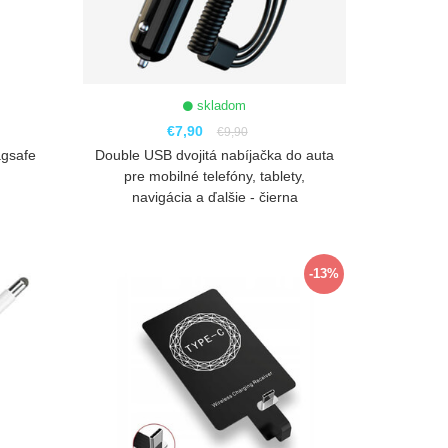
skladom
€7,90
€9,90
agsafe
Double USB dvojitá nabíjačka do auta
pre mobilné telefóny, tablety,
navigácia a ďalšie - čierna
ZOBRAZIŤ
-13%