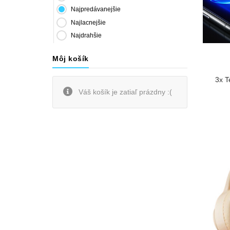
Najpredávanejšie
Najlacnejšie
Najdrahšie
Môj košík
3x T
Váš košík je zatiaľ prázdny :(