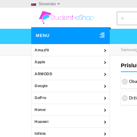
Slovensko
MENU
Samsun
Amazfit
Apple
Prísl
ARMODD
Obal
21
Google
Drž
GoPro
64
Honor
Huawei
Infinix