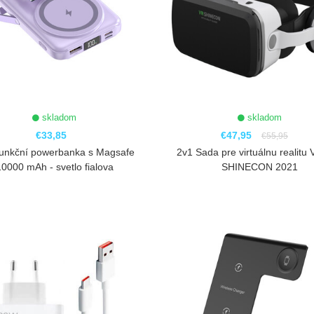
skladom
skladom
€33,85
€47,95
€55,95
funkční powerbanka s Magsafe
2v1 Sada pre virtuálnu realitu
10000 mAh - svetlo fialova
SHINECON 2021
ZOBRAZIŤ
ZOBRAZIŤ