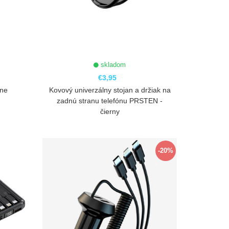
skladom
€3,95
rne
Kovový univerzálny stojan a držiak na
zadnú stranu telefónu PRSTEN -
čierny
ZOBRAZIŤ
-20%