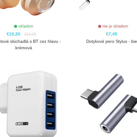
skladom
nie je skladom
€10,20
€7,45
€14,20
tové slúchadlá s BT cez hlavu -
Dotykové pero Stylus - bie
krémová
ZOBRAZIŤ
ZOBRAZIŤ