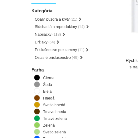
Kategória
Obaly, puzdrá a kryty
(21)
Slúchadlá a reproduktory
(14)
Nabíjačky
(118)
Držiaky
(64)
Príslušenstvo pre kamery
(11)
Ostatné príslušenstvo
(49)
Rýchl
s na
Farba
Čierna
Šedá
Biela
Hnedá
Svetlo hnedá
Tmavo hnedá
Tmavě zelená
Zelená
Svetlo zelená