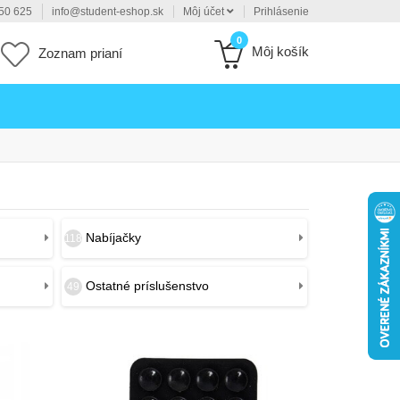
50 625
info@student-eshop.sk
Môj účet
Prihlásenie
0
Môj košík
Zoznam prianí
Nabíjačky
118
Ostatné príslušenstvo
49