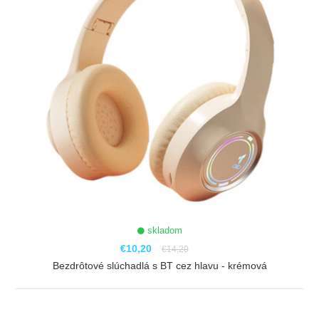
skladom
€10,20
€14,20
Bezdrôtové slúchadlá s BT cez hlavu - krémová
ZOBRAZIŤ