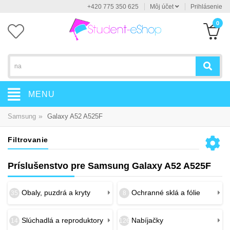
+420 775 350 625
Môj účet
Prihlásenie
0
MENU
»
Samsung
Galaxy A52 A525F
Filtrovanie
Príslušenstvo pre Samsung Galaxy A52 A525F
Obaly, puzdrá a kryty
Ochranné sklá a fólie
35
8
Slúchadlá a reproduktory
Nabíjačky
14
126