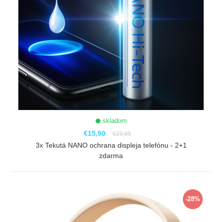
skladom
€15,90
€23,85
3x Tekutá NANO ochrana displeja telefónu - 2+1
zdarma
ZOBRAZIŤ
-28%