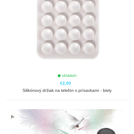
skladom
€2,00
Silikónový držiak na telefón s prísavkami - biely
ZOBRAZIŤ