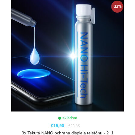
-33%
skladom
€15,90
€23,85
3x Tekutá NANO ochrana displeja telefónu - 2+1