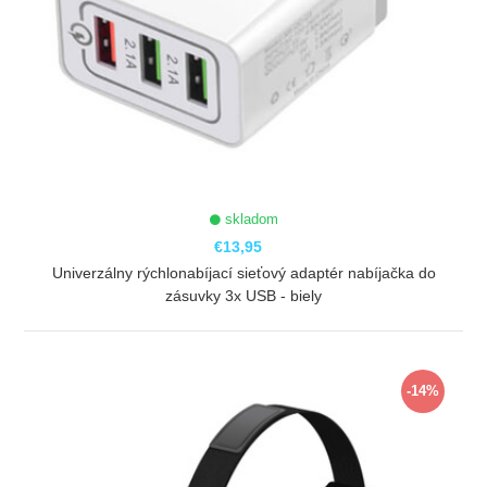
skladom
€13,95
Univerzálny rýchlonabíjací sieťový adaptér nabíjačka do
zásuvky 3x USB - biely
ZOBRAZIŤ
-14%