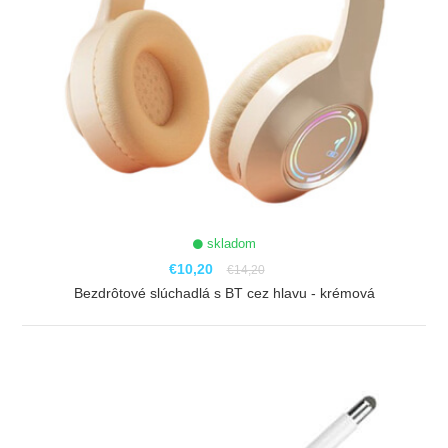
skladom
€10,20
€14,20
Bezdrôtové slúchadlá s BT cez hlavu - krémová
ZOBRAZIŤ