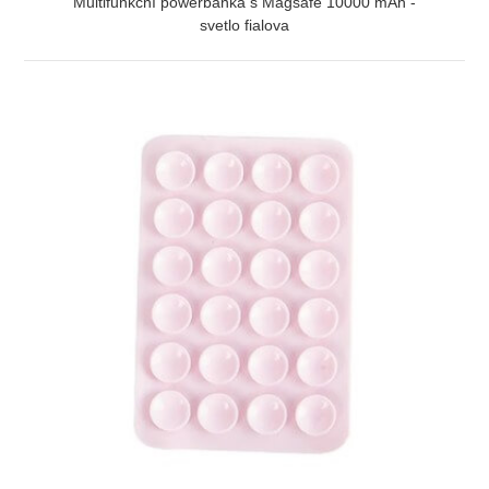
Multifunkční powerbanka s Magsafe 10000 mAh -
svetlo fialova
ZOBRAZIŤ