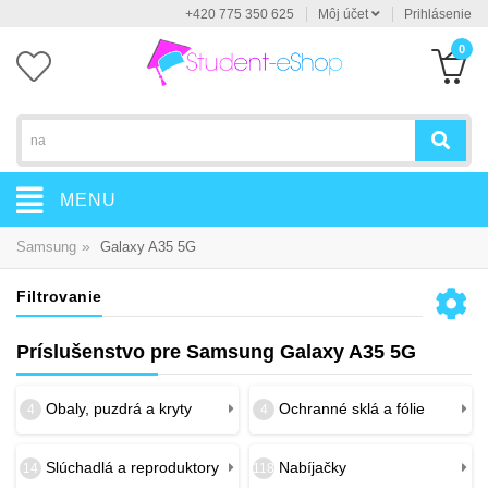
+420 775 350 625
Môj účet
Prihlásenie
0
MENU
»
Samsung
Galaxy A35 5G
Filtrovanie
Príslušenstvo pre Samsung Galaxy A35 5G
Obaly, puzdrá a kryty
Ochranné sklá a fólie
4
4
Slúchadlá a reproduktory
Nabíjačky
14
118