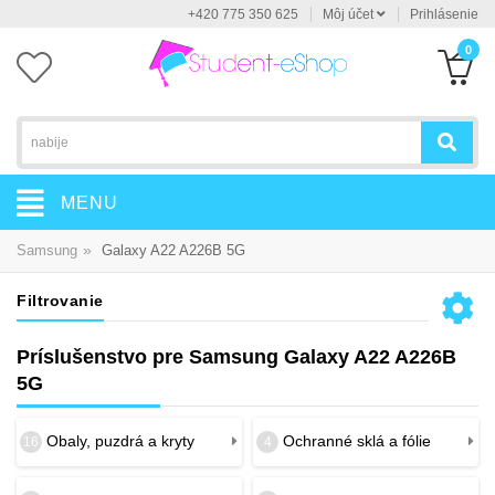
+420 775 350 625
Môj účet
Prihlásenie
0
MENU
»
Samsung
Galaxy A22 A226B 5G
Filtrovanie
Príslušenstvo pre Samsung Galaxy A22 A226B
5G
Obaly, puzdrá a kryty
Ochranné sklá a fólie
16
4