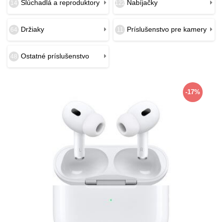
Slúchadlá a reproduktory
Nabíjačky
14
122
Držiaky
Príslušenstvo pre kamery
64
11
Ostatné príslušenstvo
48
-17%