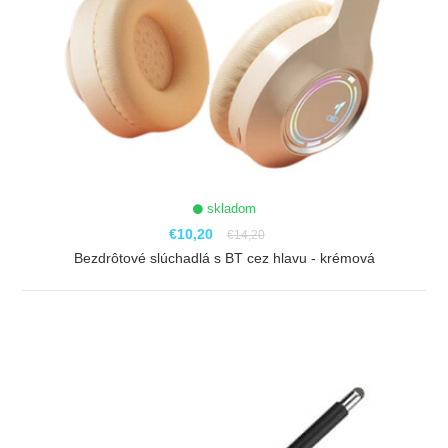
skladom
€10,20
€14,20
Bezdrôtové slúchadlá s BT cez hlavu - krémová
ZOBRAZIŤ