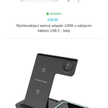
skladom
€29,95
Rýchlonabíjací sieťový adaptér 120W s nabíjacím
káblom USB C - biely
ZOBRAZIŤ