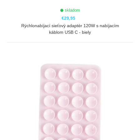
skladom
€29,95
Rýchlonabíjací sieťový adaptér 120W s nabíjacím
káblom USB C - biely
ZOBRAZIŤ