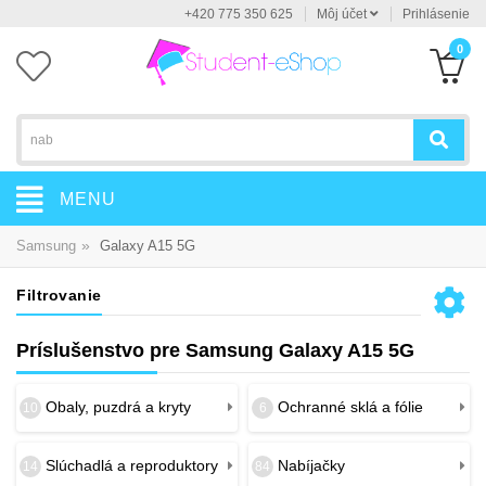
+420 775 350 625
Môj účet
Prihlásenie
0
MENU
»
Samsung
Galaxy A15 5G
Filtrovanie
Príslušenstvo pre Samsung Galaxy A15 5G
Obaly, puzdrá a kryty
Ochranné sklá a fólie
10
6
Slúchadlá a reproduktory
Nabíjačky
14
84