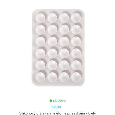
skladom
€2,00
Silikónový držiak na telefón s prísavkami - biely