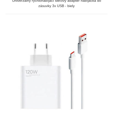
Univerzálny rýchlonabíjací sieťový adaptér nabíjačka do
zásuvky 3x USB - biely
ZOBRAZIŤ