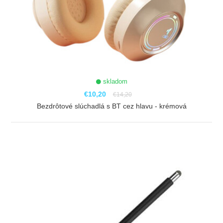
skladom
€10,20
€14,20
Bezdrôtové slúchadlá s BT cez hlavu - krémová
ZOBRAZIŤ