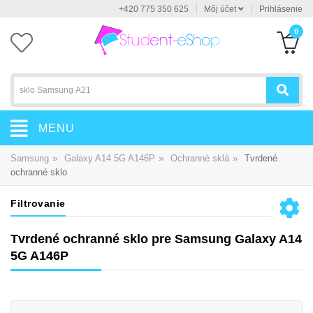
+420 775 350 625
Môj účet
Prihlásenie
0
MENU
»
»
»
Samsung
Galaxy A14 5G A146P
Ochranné sklá
Tvrdené
ochranné sklo
Filtrovanie
Tvrdené ochranné sklo pre Samsung Galaxy A14
5G A146P