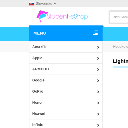
Slovensko
MENU
Redukcie
Amazfit
Apple
Lightn
ARMODD
Google
GoPro
Honor
Huawei
Infinix