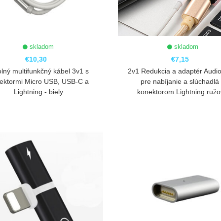
skladom
skladom
€10,30
€7,15
lný multifunkčný kábel 3v1 s
2v1 Redukcia a adaptér Audio
ektormi Micro USB, USB-C a
pre nabíjanie a slúchadlá
Lightning - biely
konektorom Lightning ruž
ZOBRAZIŤ
ZOBRAZIŤ