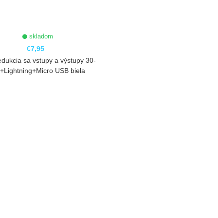
skladom
€7,95
dukcia sa vstupy a výstupy 30-
n+Lightning+Micro USB biela
ZOBRAZIŤ