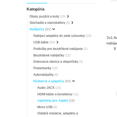
Kategória
Obaly, puzdrá a kryty
(19)
Slúchadlá a reproduktory
(9)
Nabíjačky
(61)
Nabíjací adaptéry do siete (zásuvky)
(10)
2v1 A
USB káble
(54)
nabíja
8
Podložky pre bezdrôtové nabíjanie
(2)
Bezdrátové nabíječky
(13)
Dokovacia stanica a stojančeky
(3)
Powerbanky
(18)
Autonabíjačky
(6)
Redukcie a adaptéry
(54)
Audio JACK
(15)
HDMI káble a konektrory
(11)
Lightning (pre Apple)
(10)
Micro USB
(8)
Ostatné redukcie, adaptéry a