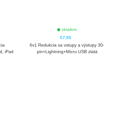
skladom
€7,95
cia
6v1 Redukcia sa vstupy a výstupy 30-
d, iPad
pin+Lightning+Micro USB zlatá
ZOBRAZIŤ