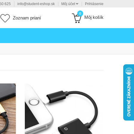
50 625
info@student-eshop.sk
Môj účet
Prihlásenie
0
Môj košík
Zoznam prianí