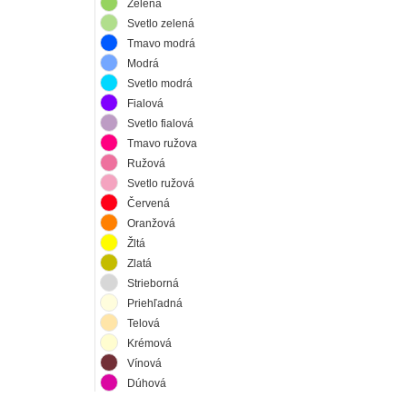
Zelená
Svetlo zelená
Tmavo modrá
Modrá
Svetlo modrá
Fialová
Svetlo fialová
Tmavo ružova
Ružová
Svetlo ružová
Červená
Oranžová
Žltá
Zlatá
Strieborná
Priehľadná
Telová
Krémová
Vínová
Dúhová