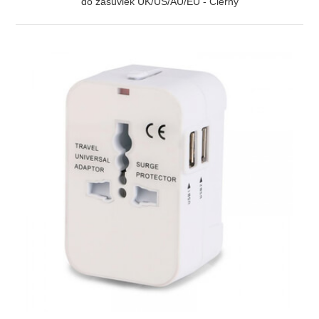
do zásuviek UK/US/AU/EU - Čierný
ZOBRAZIŤ