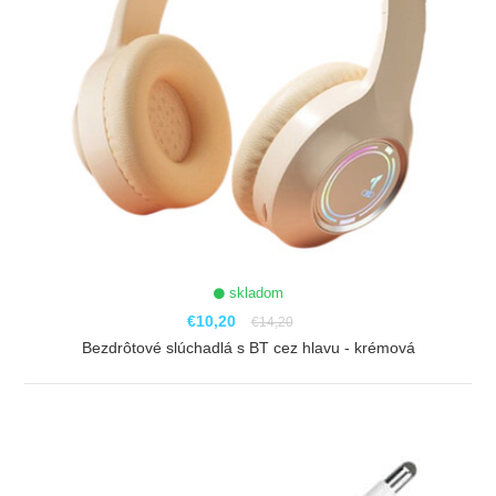
skladom
€10,20
€14,20
Bezdrôtové slúchadlá s BT cez hlavu - krémová
ZOBRAZIŤ