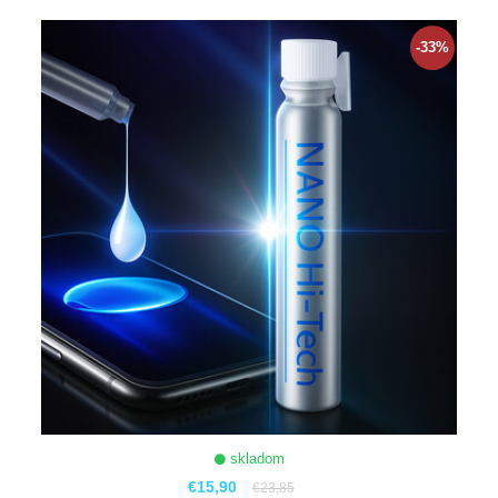
ZOBRAZIŤ
-33%
skladom
€15,90
€23,85