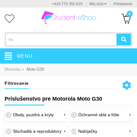
+420 775 350 625
Môj účet
Prihlásenie
0
MENU
»
Motorola
Moto G30
Filtrovanie
Príslušenstvo pre Motorola Moto G30
Obaly, puzdrá a kryty
Ochranné sklá a fólie
2
4
Slúchadlá a reproduktory
Nabíjačky
14
118