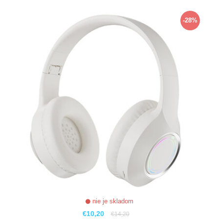
ZOBRAZIŤ
-28%
nie je skladom
€10,20
€14,20