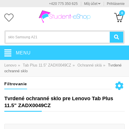
+420 775 350 625
Môj účet
Prihlásenie
0
MENU
»
»
»
Lenovo
Tab Plus 11.5" ZADX0049CZ
Ochranné sklá
Tvrdené
ochranné sklo
Filtrovanie
Tvrdené ochranné sklo pre Lenovo Tab Plus
11.5" ZADX0049CZ