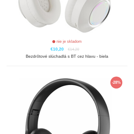
nie je skladom
€10,20
€14,20
Bezdrôtové slúchadlá s BT cez hlavu - biela
ZOBRAZIŤ
-28%