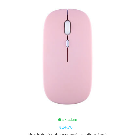
ZOBRAZIŤ
skladom
€14,70
Bezdrôtová dobíjacia myš - svetlo ružová