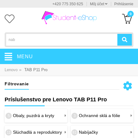
+420 775 350 625
Môj účet
Prihlásenie
0
MENU
»
Lenovo
TAB P11 Pro
Filtrovanie
Príslušenstvo pre Lenovo TAB P11 Pro
Obaly, puzdrá a kryty
Ochranné sklá a fólie
5
3
Slúchadlá a reproduktory
Nabíjačky
11
81