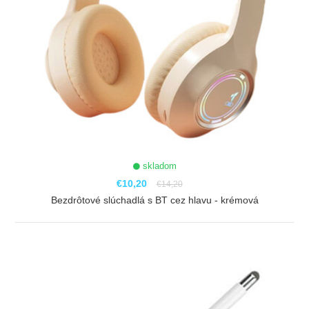
skladom
€10,20
€14,20
Bezdrôtové slúchadlá s BT cez hlavu - krémová
ZOBRAZIŤ