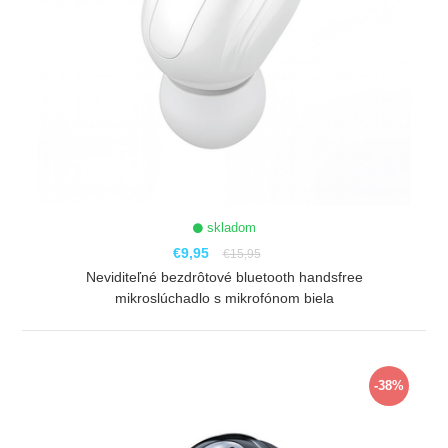
skladom
€9,95
€15,95
Neviditeľné bezdrôtové bluetooth handsfree
mikroslúchadlo s mikrofónom biela
ZOBRAZIŤ
-38%