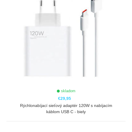
skladom
€29,95
Rýchlonabíjací sieťový adaptér 120W s nabíjacím
káblom USB C - biely
ZOBRAZIŤ