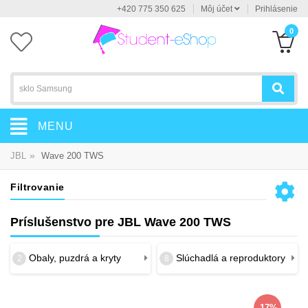
+420 775 350 625
Môj účet
Prihlásenie
0
MENU
»
JBL
Wave 200 TWS
Filtrovanie
Príslušenstvo pre JBL Wave 200 TWS
Obaly, puzdrá a kryty
Slúchadlá a reproduktory
2
8
-17%