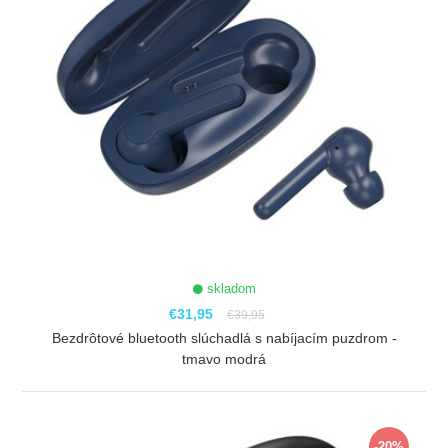
skladom
€31,95
€39,95
Bezdrôtové bluetooth slúchadlá s nabíjacím puzdrom -
tmavo modrá
ZOBRAZIŤ
-20%