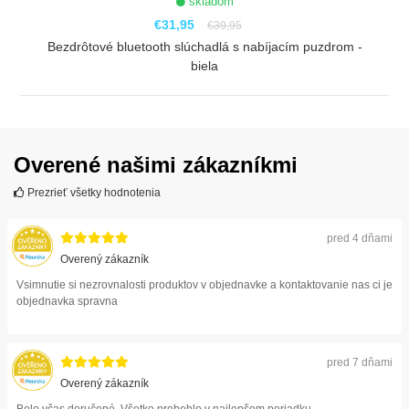
skladom
€31,95
€39,95
Bezdrôtové bluetooth slúchadlá s nabíjacím puzdrom -
biela
ZOBRAZIŤ
Overené našimi zákazníkmi
Prezrieť všetky hodnotenia
pred 4 dňami
Overený zákazník
Vsimnutie si nezrovnalosti produktov v objednavke a kontaktovanie nas ci je
objednavka spravna
pred 7 dňami
Overený zákazník
Bolo včas doručené. Všetko prebehlo v najlepšom poriadku.