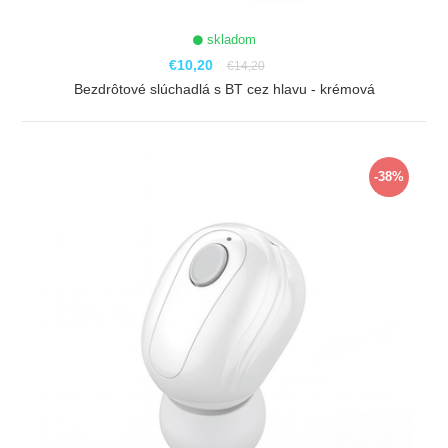
skladom
€10,20
€14,20
Bezdrôtové slúchadlá s BT cez hlavu - krémová
ZOBRAZIŤ
-38%