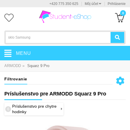
+420 775 350 625
Môj účet
Prihlásenie
0
MENU
»
ARMODD
Squarz 9 Pro
Filtrovanie
Príslušenstvo pre ARMODD Squarz 9 Pro
Príslušenstvo pre chytre
6
hodinky