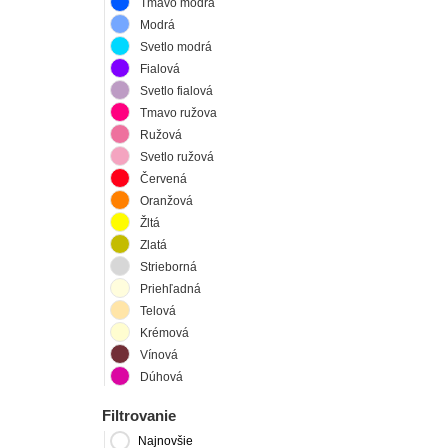
Tmavo modrá
Modrá
Svetlo modrá
Fialová
Svetlo fialová
Tmavo ružova
Ružová
Svetlo ružová
Červená
Oranžová
Žltá
Zlatá
Strieborná
Priehľadná
Telová
Krémová
Vínová
Dúhová
Filtrovanie
Najnovšie