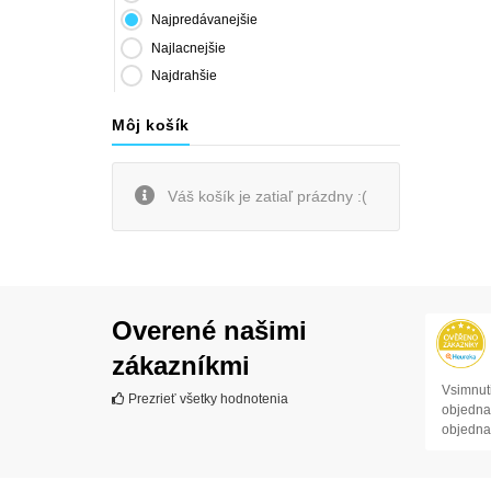
Najpredávanejšie
Najlacnejšie
Najdrahšie
Môj košík
Váš košík je zatiaľ prázdny :(
Overené našimi
zákazníkmi
Vsimnuti
Prezrieť všetky hodnotenia
objednav
objedna