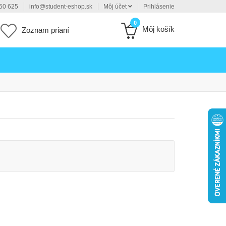
50 625
info@student-eshop.sk
Môj účet
Prihlásenie
0
Môj košík
Zoznam prianí