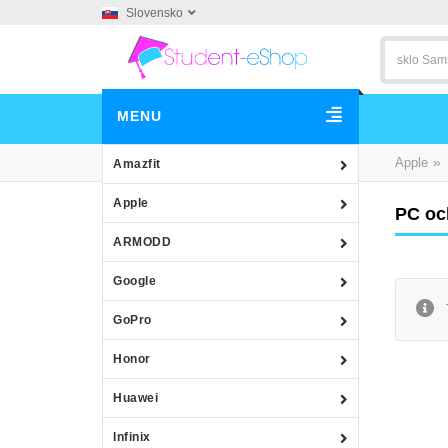
Slovensko
MENU
»
Apple
Amazfit
Apple
PC och
ARMODD
Google
GoPro
Honor
Huawei
Infinix