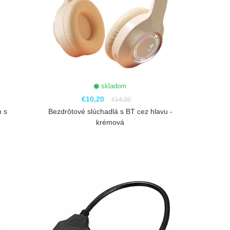
skladom
€10,20
€14,20
n s
Bezdrôtové slúchadlá s BT cez hlavu -
krémová
ZOBRAZIŤ