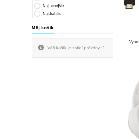
Najlacnejšie
Najdrahšie
Môj košík
Vyso
Váš košík je zatiaľ prázdny :(