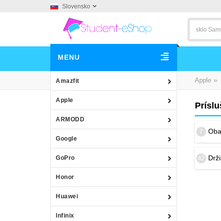
Slovensko
MENU
»
Apple
Amazfit
Apple
Prísl
ARMODD
Obal
7
Google
Drž
GoPro
42
Honor
Huawei
Infinix