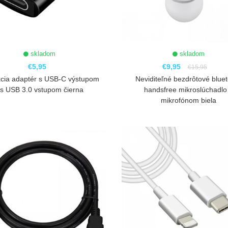
skladom
skladom
€5,95
€9,95
€15,95
cia adaptér s USB-C výstupom
Neviditeľné bezdrôtové blue
s USB 3.0 vstupom čierna
handsfree mikroslúchadlo
mikrofónom biela
ZOBRAZIŤ
ZOBRAZIŤ