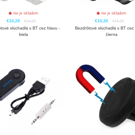
nie je skladom
nie je skladom
€10,20
€10,20
€14,20
€14,20
tové slúchadlá s BT cez hlavu -
Bezdrôtové slúchadlá s BT cez 
biela
čierna
ZOBRAZIŤ
ZOBRAZIŤ