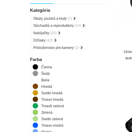
Kategória
Obaly, puzdrá a kryty
(7)
Slúchadlá a reproduktory
(14)
Nabíjačky
(20)
Držiaky
(42)
Príslušenstvo pre kamery
(1)
Univ
aut
Farba
Čierna
Šedá
Biela
Hnedá
Svetlo hnedá
Tmavo hnedá
Tmavě zelená
Zelená
Svetlo zelená
Tmavo modrá
Modrá