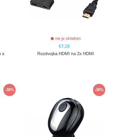
nie je skladom
€7,15
n s
Rozdvojka HDMI na 2x HDMI
ZOBRAZIŤ
-38%
-38%