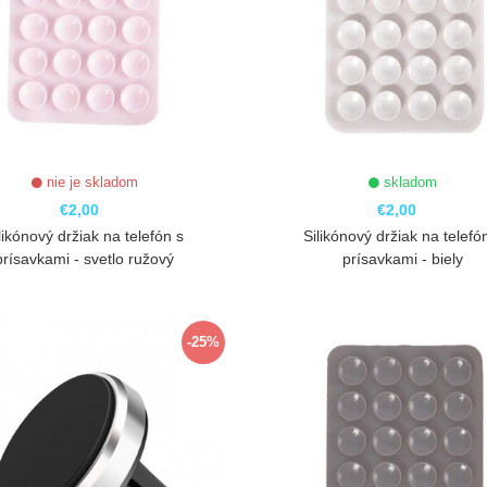
nie je skladom
skladom
€2,00
€2,00
likónový držiak na telefón s
Silikónový držiak na telefó
prísavkami - svetlo ružový
prísavkami - biely
ZOBRAZIŤ
ZOBRAZIŤ
-25%