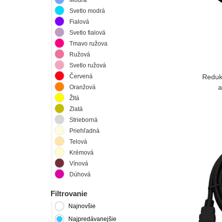
Svetlo modrá
Fialová
Svetlo fialová
Tmavo ružova
Ružová
Svetlo ružová
Reduk
Červená
a
Oranžová
Žltá
Zlatá
Strieborná
Priehľadná
Telová
Krémová
Vínová
Dúhová
Filtrovanie
Najnovšie
Najpredávanejšie