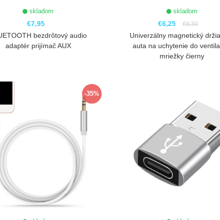
skladom
skladom
€7,95
€6,25
€8,30
UETOOTH bezdrôtový audio
Univerzálny magnetický drži
adaptér prijímač AUX
auta na uchytenie do ventil
mriežky čierny
ZOBRAZIŤ
ZOBRAZIŤ
-35%