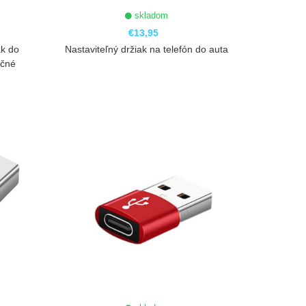
skladom
€13,95
ak do
Nastaviteľný držiak na telefón do auta
ačné
ZOBRAZIŤ