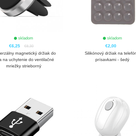
skladom
skladom
€6,25
€2,00
€8,30
erzálny magnetický držiak do
Silikónový držiak na telefó
a na uchytenie do ventilačné
prísavkami - šedý
mriežky strieborný
ZOBRAZIŤ
ZOBRAZIŤ