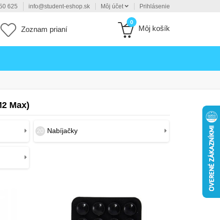
50 625
info@student-eshop.sk
Môj účet
Prihlásenie
0
Môj košík
Zoznam prianí
M2 Max)
Nabíjačky
20