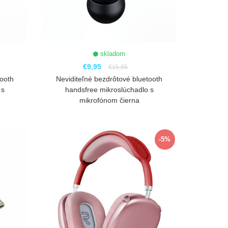
skladom
€9,95
€15,95
tooth
Neviditeľné bezdrôtové bluetooth
 s
handsfree mikroslúchadlo s
mikrofónom čierna
ZOBRAZIŤ
-5%