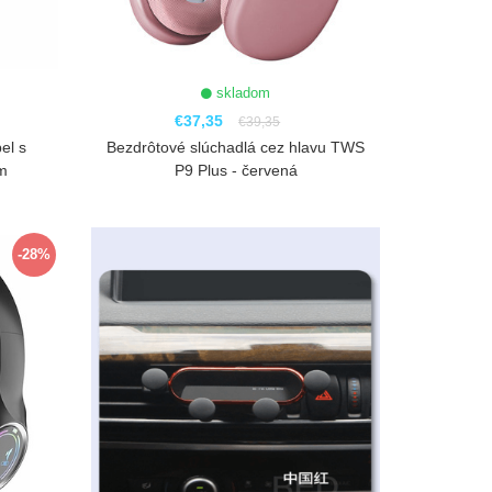
skladom
€37,35
€39,35
el s
Bezdrôtové slúchadlá cez hlavu TWS
1m
P9 Plus - červená
ZOBRAZIŤ
-28%