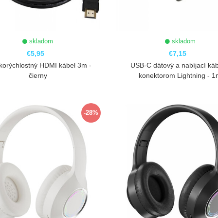
skladom
skladom
€5,95
€7,15
korýchlostný HDMI kábel 3m -
USB-C dátový a nabíjací káb
čierny
konektorom Lightning - 
ZOBRAZIŤ
ZOBRAZIŤ
-28%