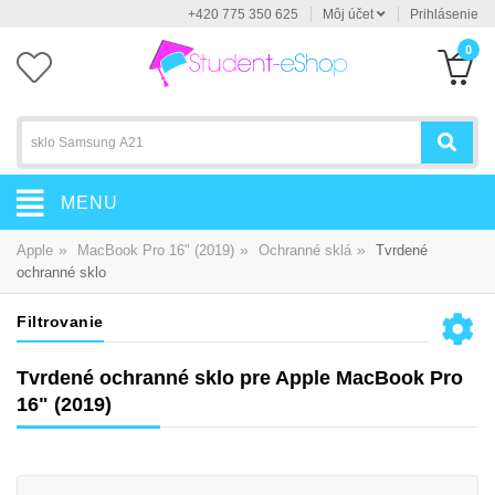
+420 775 350 625
Môj účet
Prihlásenie
0
MENU
»
»
»
Apple
MacBook Pro 16" (2019)
Ochranné sklá
Tvrdené
ochranné sklo
Filtrovanie
Tvrdené ochranné sklo pre Apple MacBook Pro
16" (2019)