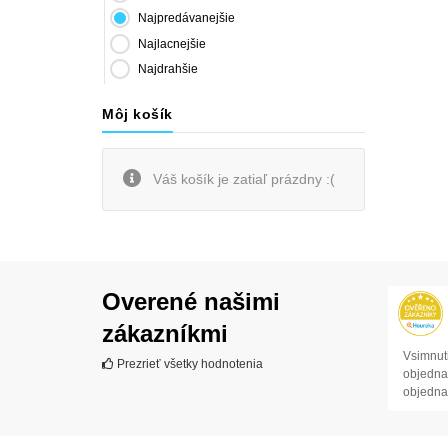
Najpredávanejšie
Najlacnejšie
Najdrahšie
Môj košík
Váš košík je zatiaľ prázdny :(
Overené našimi
zákazníkmi
Vsimnuti
Prezrieť všetky hodnotenia
objednav
objedna