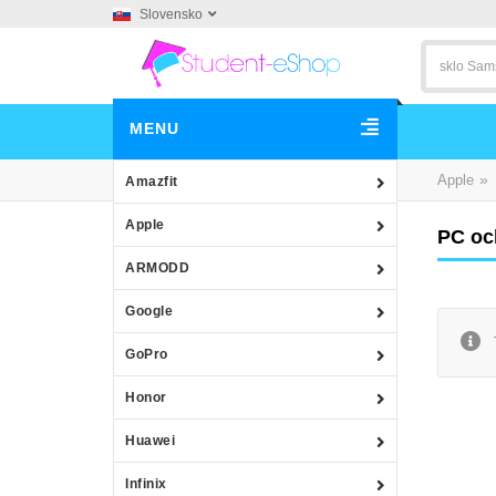
Slovensko
MENU
»
Apple
Amazfit
Apple
PC och
ARMODD
Google
GoPro
Honor
Huawei
Infinix