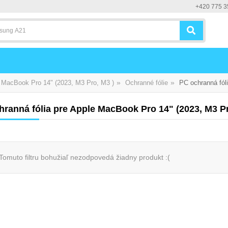
+420 775 3
»
»
MacBook Pro 14" (2023, M3 Pro, M3 )
Ochranné fólie
PC ochranná fól
ranná fólia pre Apple MacBook Pro 14" (2023, M3 Pr
Tomuto filtru bohužiaľ nezodpovedá žiadny produkt :(