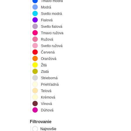
Tmavo modrá
Modrá
Svetlo modrá
Fialová
Svetlo fialová
Tmavo ružova
Ružová
Svetlo ružová
Červená
Oranžová
Žltá
Zlatá
Strieborná
Priehľadná
Telová
Krémová
Vínová
Dúhová
Filtrovanie
Najnovšie