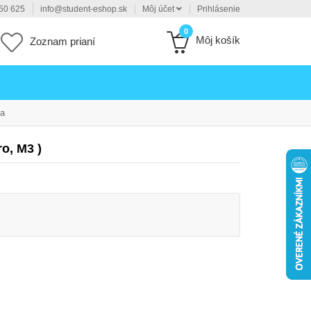
50 625
info@student-eshop.sk
Môj účet
Prihlásenie
0
Môj košík
Zoznam prianí
ia
o, M3 )