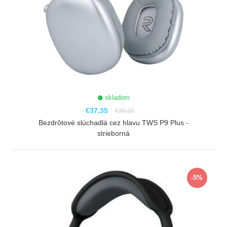
skladom
€37,35
€39,35
Bezdrôtové slúchadlá cez hlavu TWS P9 Plus -
strieborná
ZOBRAZIŤ
-5%