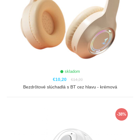
skladom
€10,20
€14,20
Bezdrôtové slúchadlá s BT cez hlavu - krémová
ZOBRAZIŤ
-38%