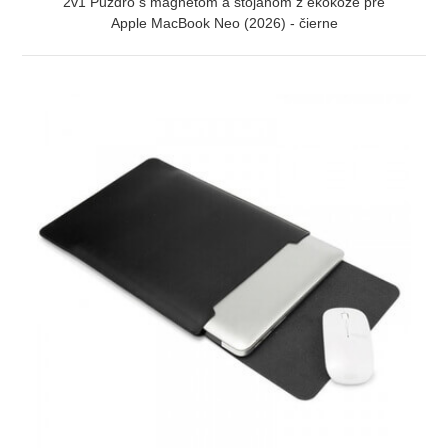
2v1 Puzdro s magnetom a stojanom z ekokože pre
Apple MacBook Neo (2026) - čierne
ZOBRAZIŤ