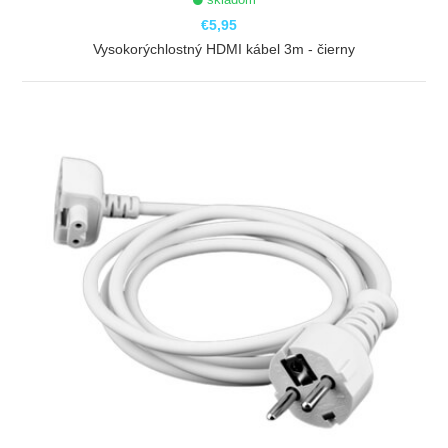
€5,95
Vysokorýchlostný HDMI kábel 3m - čierny
ZOBRAZIŤ