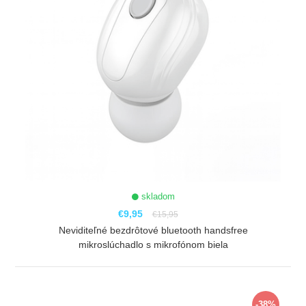
skladom
€9,95
€15,95
Neviditeľné bezdrôtové bluetooth handsfree
mikroslúchadlo s mikrofónom biela
ZOBRAZIŤ
-38%