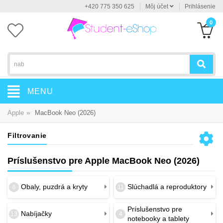
+420 775 350 625
Môj účet
Prihlásenie
0
MENU
»
Apple
MacBook Neo (2026)
Filtrovanie
Príslušenstvo pre Apple MacBook Neo (2026)
Obaly, puzdrá a kryty
Slúchadlá a reproduktory
6
11
Príslušenstvo pre
Nabíjačky
13
4
notebooky a tablety