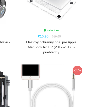
skladom
€15,95
€19,95
hlavu -
Plastový ochranný obal pre Apple
MacBook Air 13" (2012-2017) -
priehľadný
ZOBRAZIŤ
-35%