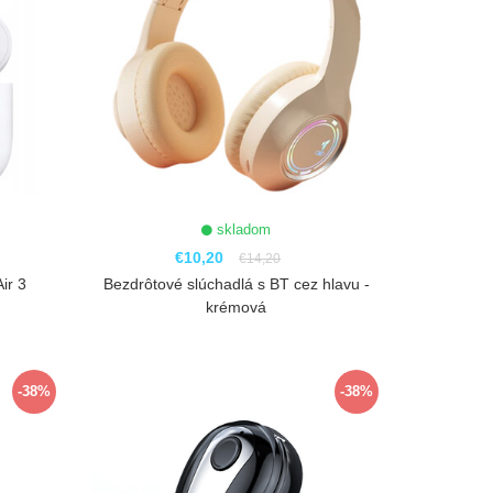
skladom
€10,20
€14,20
ir 3
Bezdrôtové slúchadlá s BT cez hlavu -
krémová
ZOBRAZIŤ
-38%
-38%