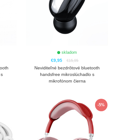
skladom
€9,95
€15,95
tooth
Neviditeľné bezdrôtové bluetooth
 s
handsfree mikroslúchadlo s
mikrofónom čierna
ZOBRAZIŤ
-5%