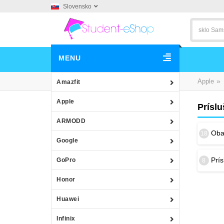
Slovensko
MENU
»
Apple
Amazfit
Apple
Prísl
ARMODD
Obal
18
Google
Prís
GoPro
8
Honor
Huawei
Infinix