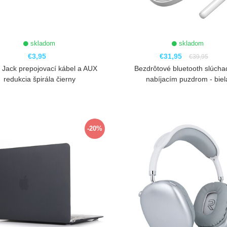
skladom
skladom
€3,95
€31,95
€39,95
 Jack prepojovací kábel a AUX
Bezdrôtové bluetooth slúcha
redukcia špirála čierny
nabíjacím puzdrom - biel
ZOBRAZIŤ
ZOBRAZIŤ
-20%