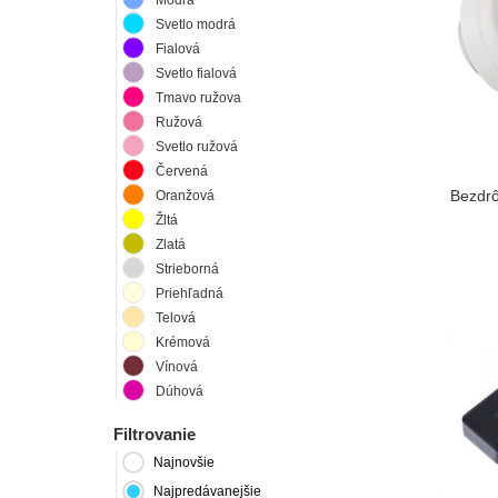
Svetlo modrá
Fialová
Svetlo fialová
Tmavo ružova
Ružová
Svetlo ružová
Červená
Bezdrô
Oranžová
Žltá
Zlatá
Strieborná
Priehľadná
Telová
Krémová
Vínová
Dúhová
Filtrovanie
Najnovšie
Najpredávanejšie