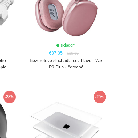
skladom
€37,35
€39,35
eho
Bezdrôtové slúchadlá cez hlavu TWS
pple
P9 Plus - červená
ZOBRAZIŤ
-28%
-20%