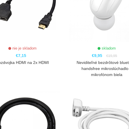
nie je skladom
skladom
€7,15
€9,95
€15,95
ozdvojka HDMI na 2x HDMI
Neviditeľné bezdrôtové blue
handsfree mikroslúchadlo
mikrofónom biela
ZOBRAZIŤ
ZOBRAZIŤ