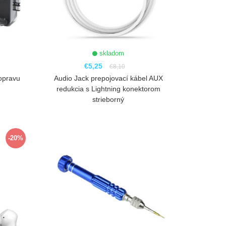
skladom
€5,25
€8,10
opravu
Audio Jack prepojovací kábel AUX
redukcia s Lightning konektorom
strieborný
ZOBRAZIŤ
-20%