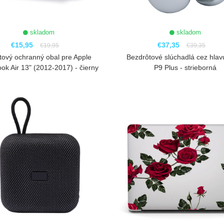
skladom
skladom
€15,95
€37,35
€19,95
€39,35
tový ochranný obal pre Apple
Bezdrôtové slúchadlá cez hla
k Air 13" (2012-2017) - čierny
P9 Plus - strieborná
ZOBRAZIŤ
ZOBRAZIŤ