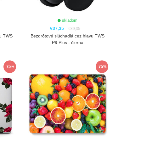
skladom
€37,35
€39,35
vu TWS
Bezdrôtové slúchadlá cez hlavu TWS
P9 Plus - čierna
ZOBRAZIŤ
-75%
-75%