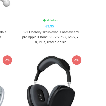
skladom
€3,95
dlá s
5v1 Oceľový skrutkovač s nástavcami
a
pre Apple iPhone 5/5S/SE/5C, 6/6S, 7,
8, Plus, iPad a ďalšie
ZOBRAZIŤ
-5%
-5%