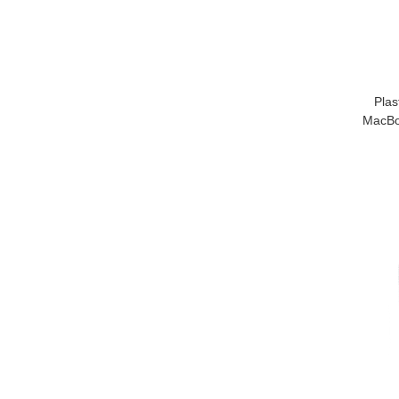
Plas
MacBoo