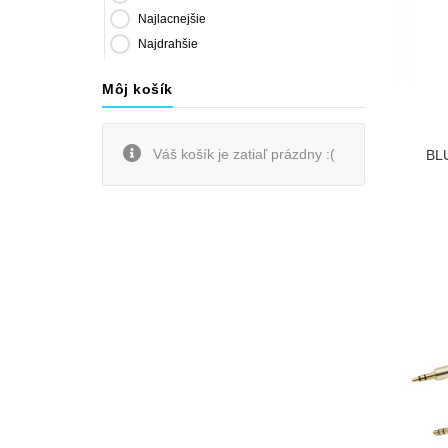
Najlacnejšie
Najdrahšie
Môj košík
Váš košík je zatiaľ prázdny :(
BL