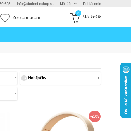
50 625
info@student-eshop.sk
Môj účet
Prihlásenie
0
Môj košík
Zoznam prianí
Nabíjačky
13
-28%