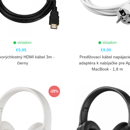
skladom
skladom
€5,95
€9,95
korýchlostný HDMI kábel 3m -
Predlžovací kábel napájaci
čierny
adaptéra k nabíjačke pre A
MacBook - 1,8 m
ZOBRAZIŤ
ZOBRAZIŤ
-28%