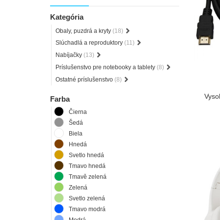
Kategória
Obaly, puzdrá a kryty
(18)
Slúchadlá a reproduktory
(11)
Nabíjačky
(13)
Príslušenstvo pre notebooky a tablety
(8)
Ostatné príslušenstvo
(8)
Vyso
Farba
Čierna
Šedá
Biela
Hnedá
Svetlo hnedá
Tmavo hnedá
Tmavě zelená
Zelená
Svetlo zelená
Tmavo modrá
Modrá