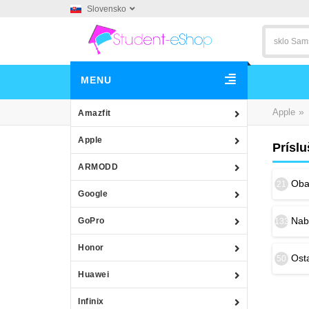
Slovensko
MENU
»
Apple
Amazfit
Apple
Prísl
ARMODD
Obal
21
Google
Nab
GoPro
133
Honor
Osta
50
Huawei
Infinix