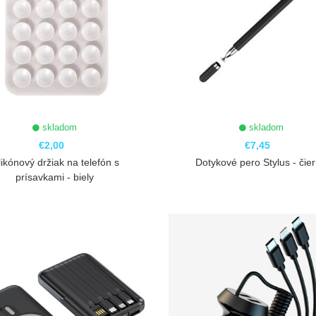
skladom
skladom
€2,00
€7,45
likónový držiak na telefón s
Dotykové pero Stylus - čie
prísavkami - biely
ZOBRAZIŤ
ZOBRAZIŤ