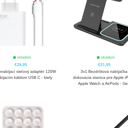
skladom
skladom
€29,95
€21,95
onabíjací sieťový adaptér 120W
3v1 Bezdrôtová nabíjačka
bíjacím káblom USB C - biely
dokovacia stanica pre Apple i
Apple Watch a AirPods - či
ZOBRAZIŤ
ZOBRAZIŤ