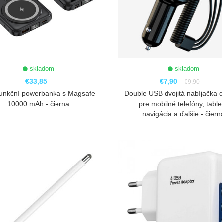
skladom
skladom
€33,85
€7,90
€9,90
funkční powerbanka s Magsafe
Double USB dvojitá nabíjačka 
10000 mAh - čierna
pre mobilné telefóny, table
navigácia a ďalšie - čiern
ZOBRAZIŤ
ZOBRAZIŤ