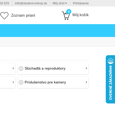
50 625
info@student-eshop.sk
Môj účet
Prihlásenie
0
Môj košík
Zoznam prianí
Slúchadlá a reproduktory
15
Príslušenstvo pre kamery
11