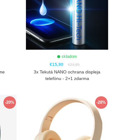
skladom
€15,90
€23,85
rne
3x Tekutá NANO ochrana displeja
telefónu - 2+1 zdarma
ZOBRAZIŤ
-20%
-28%