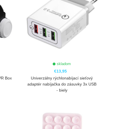
skladom
€13,95
 VR Box
Univerzálny rýchlonabíjací sieťový
adaptér nabíjačka do zásuvky 3x USB
- biely
ZOBRAZIŤ