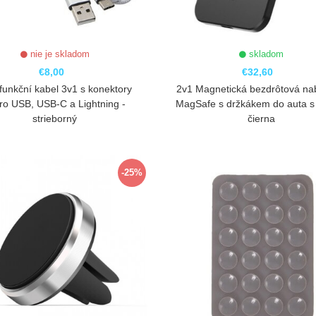
nie je skladom
skladom
€8,00
€32,60
ifunkční kabel 3v1 s konektory
2v1 Magnetická bezdrôtová na
ro USB, USB-C a Lightning -
MagSafe s držkákem do auta s
strieborný
čierna
ZOBRAZIŤ
ZOBRAZIŤ
-25%