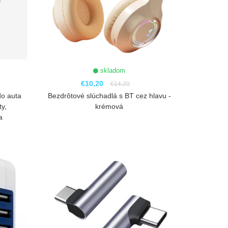
skladom
€10,20
€14,20
do auta
Bezdrôtové slúchadlá s BT cez hlavu -
ty,
krémová
a
ZOBRAZIŤ