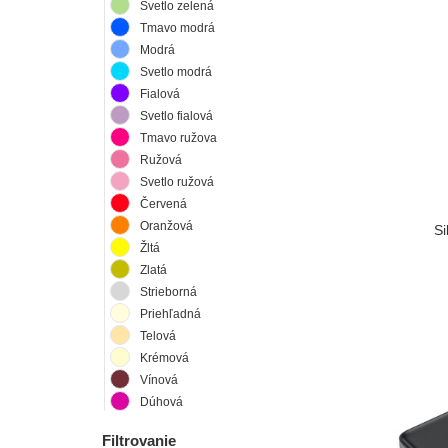
Svetlo zelená
Tmavo modrá
Modrá
Svetlo modrá
Fialová
Svetlo fialová
Tmavo ružova
Ružová
Svetlo ružová
Červená
Oranžová
Si
Žltá
Zlatá
Strieborná
Priehľadná
Telová
Krémová
Vínová
Dúhová
Filtrovanie