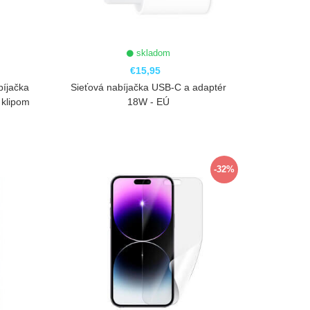
skladom
€15,95
bíjačka
Sieťová nabíjačka USB-C a adaptér
 klipom
18W - EÚ
ZOBRAZIŤ
-32%