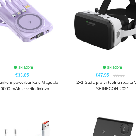
skladom
skladom
€33,85
€47,95
€55,95
funkční powerbanka s Magsafe
2v1 Sada pre virtuálnu realitu
10000 mAh - svetlo fialova
SHINECON 2021
ZOBRAZIŤ
ZOBRAZIŤ