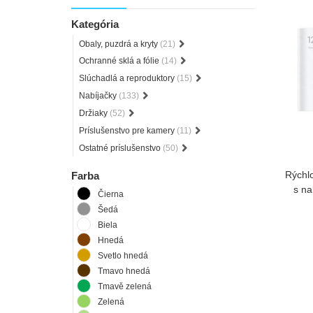
Kategória
Obaly, puzdrá a kryty
(21)
Ochranné sklá a fólie
(14)
Slúchadlá a reproduktory
(15)
Nabíjačky
(133)
Držiaky
(52)
Príslušenstvo pre kamery
(11)
Ostatné príslušenstvo
(50)
Rýchl
Farba
s na
Čierna
Šedá
Biela
Hnedá
Svetlo hnedá
Tmavo hnedá
Tmavě zelená
Zelená