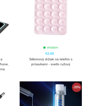
skladom
€2,00
 a
Silikónový držiak na telefón s
Phone,
prísavkami - svetlo ružový
erna
ZOBRAZIŤ
-33%