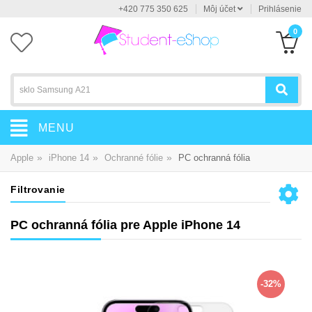
+420 775 350 625
Môj účet
Prihlásenie
0
MENU
»
»
»
Apple
iPhone 14
Ochranné fólie
PC ochranná fólia
Filtrovanie
PC ochranná fólia pre Apple iPhone 14
-32%