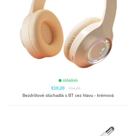
skladom
€10,20
€14,20
Bezdrôtové slúchadlá s BT cez hlavu - krémová
ZOBRAZIŤ