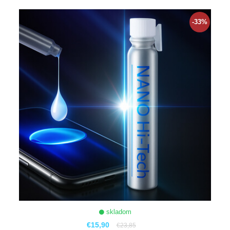
ZOBRAZIŤ
-33%
skladom
€15,90
€23,85