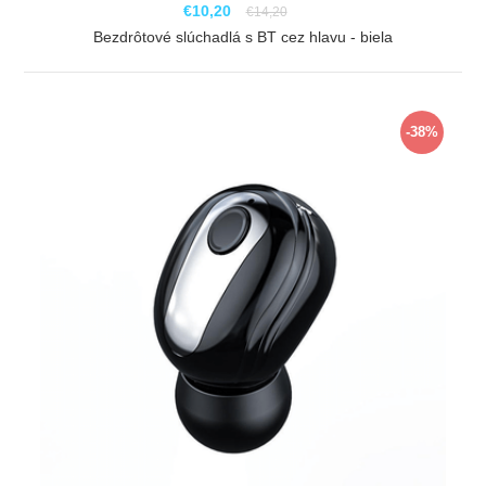
€10,20
€14,20
Bezdrôtové slúchadlá s BT cez hlavu - biela
ZOBRAZIŤ
-38%