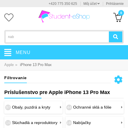
+420 775 350 625
Môj účet
Prihlásenie
0
MENU
»
Apple
iPhone 13 Pro Max
Filtrovanie
Príslušenstvo pre Apple iPhone 13 Pro Max
Obaly, puzdrá a kryty
Ochranné sklá a fólie
97
44
Slúchadlá a reproduktory
Nabíjačky
14
146