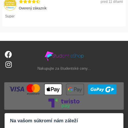
pred 11 dňami
Overený zákazník
Super
Nakupujte za študentské ceny...
Na vašom súkromí nám záleží