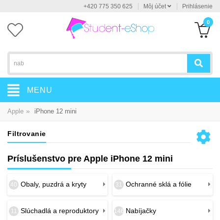
+420 775 350 625
Môj účet
Prihlásenie
0
MENU
»
Apple
iPhone 12 mini
Filtrovanie
Príslušenstvo pre Apple iPhone 12 mini
Obaly, puzdrá a kryty
Ochranné sklá a fólie
40
31
Slúchadlá a reproduktory
Nabíjačky
11
146