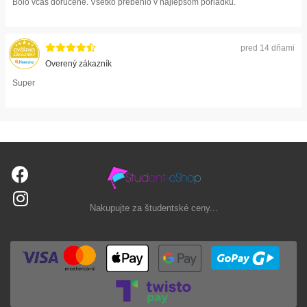
Bolo včas doručené. Všetko prebehlo v najlepšom poriadku.
pred 14 dňami
Overený zákazník
Super
Nakupujte za študentské ceny...