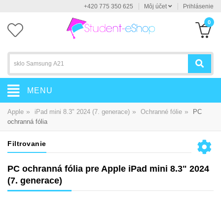
+420 775 350 625
Môj účet
Prihlásenie
0
MENU
»
»
»
Apple
iPad mini 8.3" 2024 (7. generace)
Ochranné fólie
PC
ochranná fólia
Filtrovanie
PC ochranná fólia pre Apple iPad mini 8.3" 2024
(7. generace)