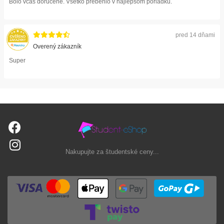
Bolo včas doručené. Všetko prebehlo v najlepšom poriadku.
pred 14 dňami
Overený zákazník
Super
Nakupujte za študentské ceny...