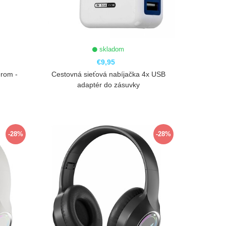
skladom
€9,95
erom -
Cestovná sieťová nabíjačka 4x USB
adaptér do zásuvky
ZOBRAZIŤ
-28%
-28%