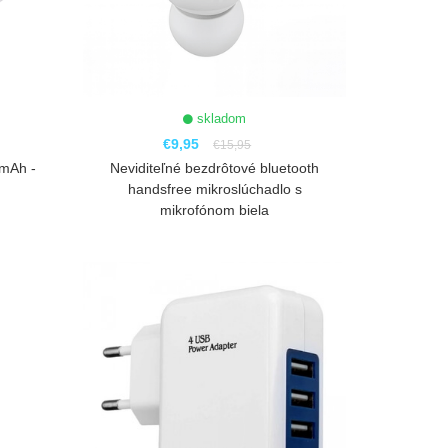
skladom
€9,95
€15,95
mAh -
Neviditeľné bezdrôtové bluetooth
handsfree mikroslúchadlo s
mikrofónom biela
ZOBRAZIŤ