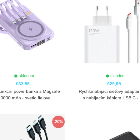
skladom
skladom
€33,85
€29,95
funkční powerbanka s Magsafe
Rýchlonabíjací sieťový adapté
10000 mAh - svetlo fialova
s nabíjacím káblom USB C - 
ZOBRAZIŤ
ZOBRAZIŤ
-20%