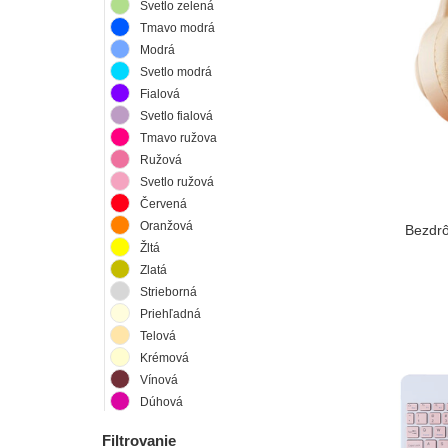
Svetlo zelená
Tmavo modrá
Modrá
Svetlo modrá
Fialová
Svetlo fialová
Tmavo ružova
Ružová
Svetlo ružová
Červená
Oranžová
Bezdrô
Žltá
Zlatá
Strieborná
Priehľadná
Telová
Krémová
Vínová
Dúhová
Filtrovanie