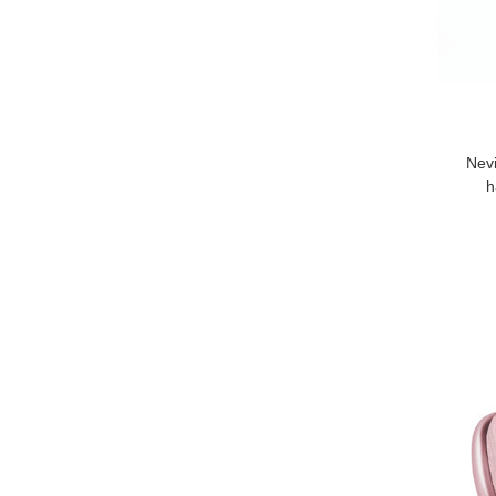
Nevi
h