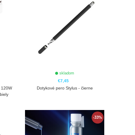
skladom
€7,45
r 120W
Dotykové pero Stylus - čierne
biely
ZOBRAZIŤ
-33%