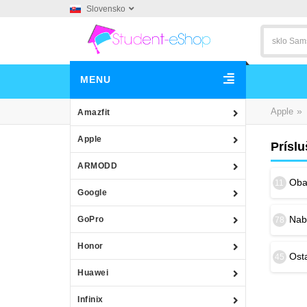
Slovensko
MENU
»
Apple
Amazfit
Apple
Príslu
ARMODD
Obal
11
Google
Nab
GoPro
78
Honor
Osta
45
Huawei
Infinix