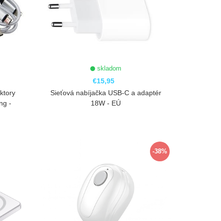
skladom
€15,95
ktory
Sieťová nabíjačka USB-C a adaptér
ng -
18W - EÚ
ZOBRAZIŤ
-38%