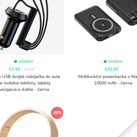
skladom
skladom
€7,90
€33,85
€9,90
 USB dvojitá nabíjačka do auta
Multifunkční powerbanka s M
e mobilné telefóny, tablety,
10000 mAh - čierna
navigácia a ďalšie - čierna
ZOBRAZIŤ
ZOBRAZIŤ
-28%