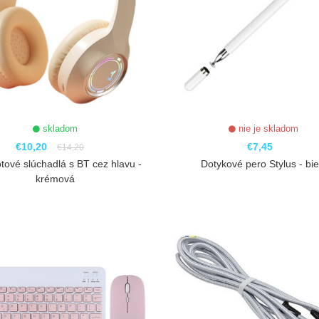
skladom
nie je skladom
€10,20
€7,45
€14,20
tové slúchadlá s BT cez hlavu -
Dotykové pero Stylus - bie
krémová
ZOBRAZIŤ
ZOBRAZIŤ