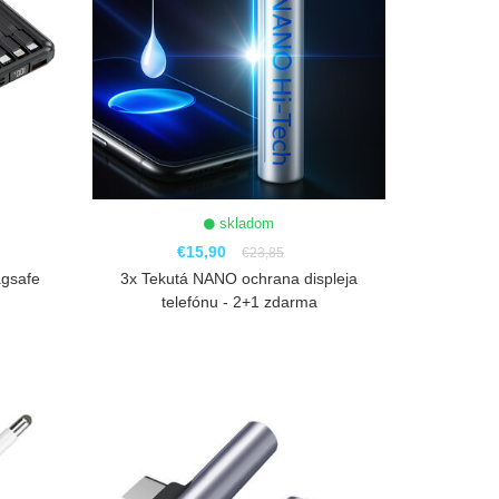
skladom
€15,90
€23,85
agsafe
3x Tekutá NANO ochrana displeja
telefónu - 2+1 zdarma
ZOBRAZIŤ