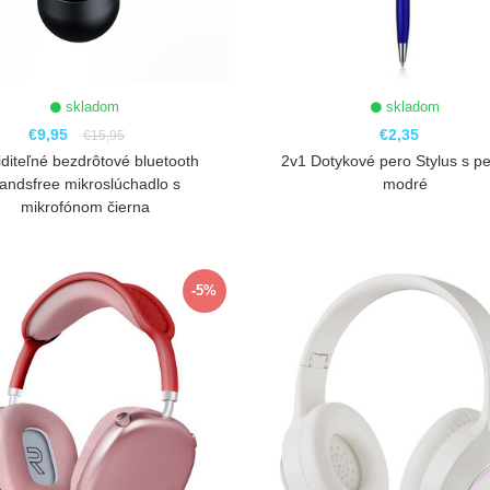
skladom
skladom
€9,95
€2,35
€15,95
diteľné bezdrôtové bluetooth
2v1 Dotykové pero Stylus s p
andsfree mikroslúchadlo s
modré
mikrofónom čierna
ZOBRAZIŤ
ZOBRAZIŤ
-5%