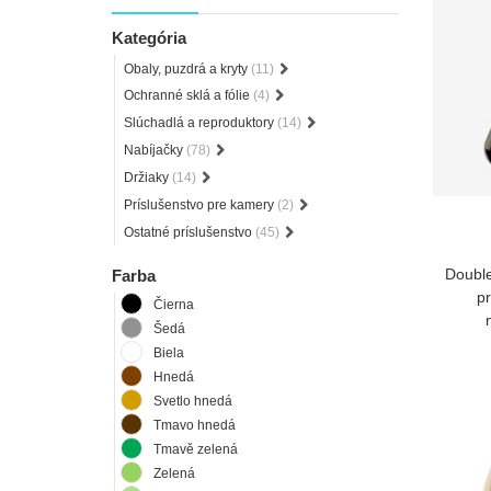
Kategória
Obaly, puzdrá a kryty
(11)
Ochranné sklá a fólie
(4)
Slúchadlá a reproduktory
(14)
Nabíjačky
(78)
Držiaky
(14)
Príslušenstvo pre kamery
(2)
Ostatné príslušenstvo
(45)
Double
Farba
pr
Čierna
Šedá
Biela
Hnedá
Svetlo hnedá
Tmavo hnedá
Tmavě zelená
Zelená