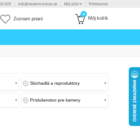
50 625
info@student-eshop.sk
Môj účet
Prihlásenie
0
Môj košík
Zoznam prianí
Slúchadlá a reproduktory
14
Príslušenstvo pre kamery
2