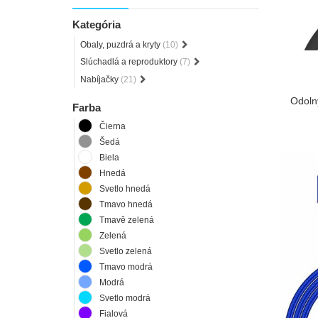
Kategória
Obaly, puzdrá a kryty
(10)
Slúchadlá a reproduktory
(7)
Nabíjačky
(21)
Odoln
Farba
Čierna
Šedá
Biela
Hnedá
Svetlo hnedá
Tmavo hnedá
Tmavě zelená
Zelená
Svetlo zelená
Tmavo modrá
Modrá
Svetlo modrá
Fialová