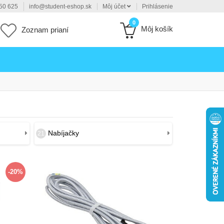
50 625
info@student-eshop.sk
Môj účet
Prihlásenie
0
Môj košík
Zoznam prianí
Nabíjačky
21
-20%