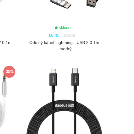
skladom
€8,45
€12,45
2.0 1m
Odolný kábel Lightning - USB 2.0 1m
- modrý
ZOBRAZIŤ
-35%