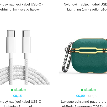
onový nabíjecí kabel USB-C -
Nylonový nabíjecí kabel USB
ightning 1m - svetlo fialovy
Lightning 1m - svetlo ružo
ZOBRAZIŤ
ZOBRAZIŤ
skladom
skladom
€8,15
€6,00
€12,00
onový nabíjecí kabel USB-C -
Luxusné ochranné puzdro pre
Lightning 1m - biely
AirPods 2.generace (2019) - 