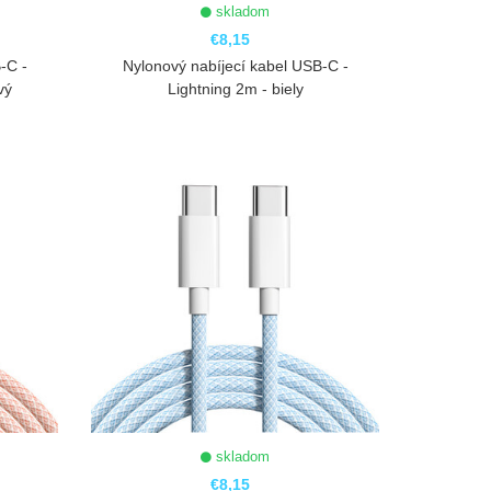
skladom
€8,15
-C -
Nylonový nabíjecí kabel USB-C -
vý
Lightning 2m - biely
ZOBRAZIŤ
skladom
€8,15