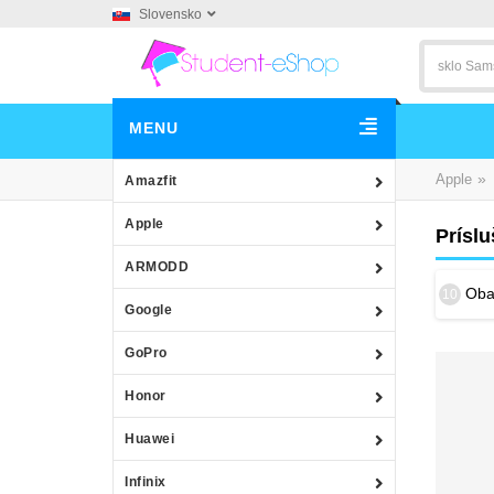
Slovensko
MENU
»
Apple
Amazfit
Apple
Príslu
ARMODD
Obal
10
Google
GoPro
Honor
Huawei
Infinix