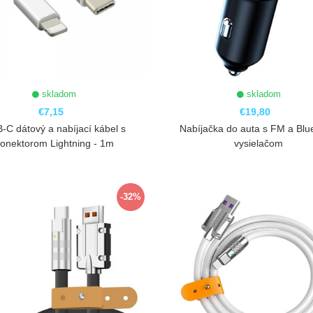
skladom
skladom
€7,15
€19,80
-C dátový a nabíjací kábel s
Nabíjačka do auta s FM a Blu
onektorom Lightning - 1m
vysielačom
ZOBRAZIŤ
ZOBRAZIŤ
-32%