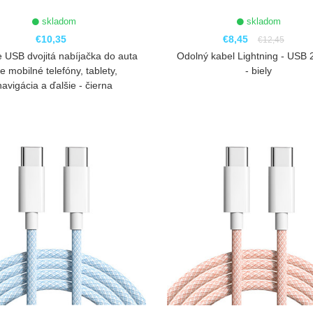
skladom
skladom
€10,35
€8,45
€12,45
 USB dvojitá nabíjačka do auta
Odolný kabel Lightning - USB 
e mobilné telefóny, tablety,
- biely
navigácia a ďalšie - čierna
ZOBRAZIŤ
ZOBRAZIŤ