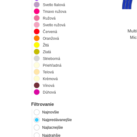
Svetlo fialová
Tmavo ružova
Ružová
Svetlo ružová
Mult
Červená
Mic
Oranžová
Žltá
Zlatá
Strieborná
Priehľadná
Telová
Krémová
Vínová
Dúhová
Filtrovanie
Najnovšie
Najpredávanejšie
Najlacnejšie
Najdrahšie