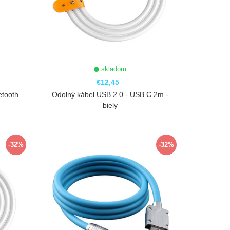
skladom
€12,45
etooth
Odolný kábel USB 2.0 - USB C 2m -
biely
ZOBRAZIŤ
-32%
-32%