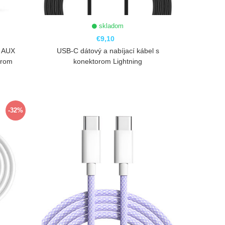
skladom
€9,10
l AUX
USB-C dátový a nabíjací kábel s
orom
konektorom Lightning
ZOBRAZIŤ
-32%