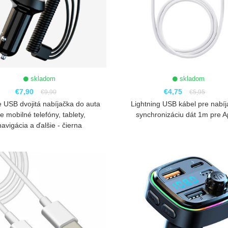
skladom
skladom
€7,90
€4,75
€9,90
€5,95
 USB dvojitá nabíjačka do auta
Lightning USB kábel pre nabíj
e mobilné telefóny, tablety,
synchronizáciu dát 1m pre A
navigácia a ďalšie - čierna
ZOBRAZIŤ
ZOBRAZIŤ