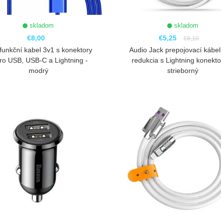
skladom
skladom
€8,00
€5,25
€8,10
ifunkční kabel 3v1 s konektory
Audio Jack prepojovací kábe
ro USB, USB-C a Lightning -
redukcia s Lightning konekt
modrý
strieborný
ZOBRAZIŤ
ZOBRAZIŤ