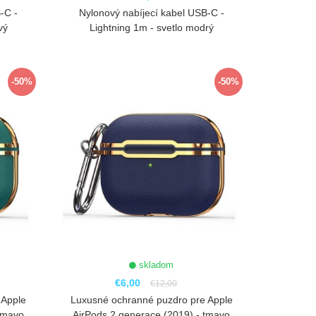
-C -
Nylonový nabíjecí kabel USB-C -
vý
Lightning 1m - svetlo modrý
ZOBRAZIŤ
-50%
-50%
skladom
€6,00
€12,00
 Apple
Luxusné ochranné puzdro pre Apple
tmavo
AirPods 2.generace (2019) - tmavo