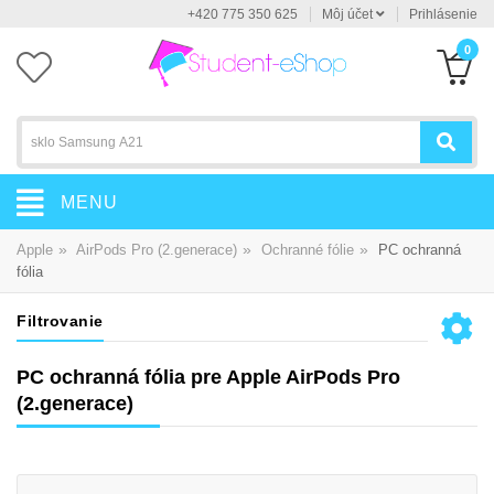
+420 775 350 625
Môj účet
Prihlásenie
0
MENU
»
»
»
Apple
AirPods Pro (2.generace)
Ochranné fólie
PC ochranná
fólia
Filtrovanie
PC ochranná fólia pre Apple AirPods Pro
(2.generace)